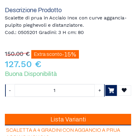
Descrizione Prodotto
Scalette di prua in Acciaio Inox con curve aggancia-
pulpito pieghevoli e distanziatore.
Cod.: 0505201 Gradini: 3 H cm: 80
150.00 €
-15%
Extra sconto
127.50 €
Buona Disponibilità
-
+
Aggiu
Lista Varianti
SCALETTA A 4 GRADINI CON AGGANCIO A PRUA