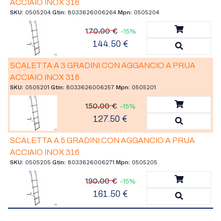
ACCIAIO INOX 316
SKU:
0505204
|
Gtin:
8033626006264
|
Mpn:
0505204
Aggiungi a
170.00 €
-15%
144.50 €
Vedi Detta
SCALETTA A 3 GRADINI CON AGGANCIO A PRUA
ACCIAIO INOX 316
SKU:
0505201
|
Gtin:
8033626006257
|
Mpn:
0505201
Aggiungi a
150.00 €
-15%
127.50 €
Vedi Detta
SCALETTA A 5 GRADINI CON AGGANCIO A PRUA
ACCIAIO INOX 316
SKU:
0505205
|
Gtin:
8033626006271
|
Mpn:
0505205
Aggiungi a
190.00 €
-15%
161.50 €
Vedi Detta