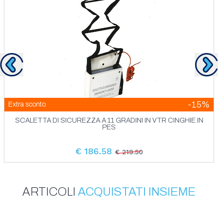
Scalette Amovibili E Biscagline
Precedente
Su
-15%
Extra sconto
SCALETTA DI SICUREZZA A 11 GRADINI IN VTR CINGHIE IN
PES
€ 186.58
€ 219.50
ARTICOLI
ACQUISTATI INSIEME