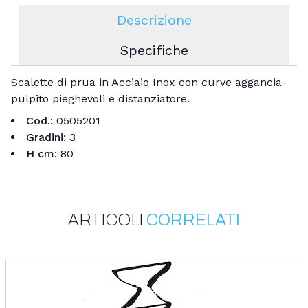
Descrizione
Specifiche
Scalette di prua in Acciaio Inox con curve aggancia-
pulpito pieghevoli e distanziatore.
Cod.:
0505201
Gradini:
3
H cm:
80
Gtin/Ean:
8033626006257
Sku:
ARTICOLI
CORRELATI
0505201
Mpn:
0505201
Categorie: