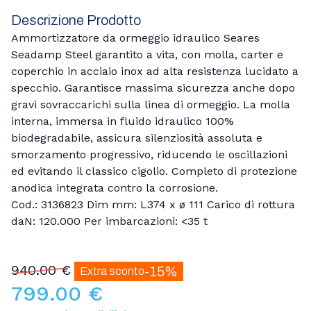
Descrizione Prodotto
Ammortizzatore da ormeggio idraulico Seares
Seadamp Steel garantito a vita, con molla, carter e
coperchio in acciaio inox ad alta resistenza lucidato a
specchio. Garantisce massima sicurezza anche dopo
gravi sovraccarichi sulla linea di ormeggio. La molla
interna, immersa in fluido idraulico 100%
biodegradabile, assicura silenziosità assoluta e
smorzamento progressivo, riducendo le oscillazioni
ed evitando il classico cigolio. Completo di protezione
anodica integrata contro la corrosione.
Cod.: 3136823 Dim mm: L374 x ø 111 Carico di rottura
daN: 120.000 Per imbarcazioni: <35 t
940.00 €
-15%
Extra sconto
799.00 €