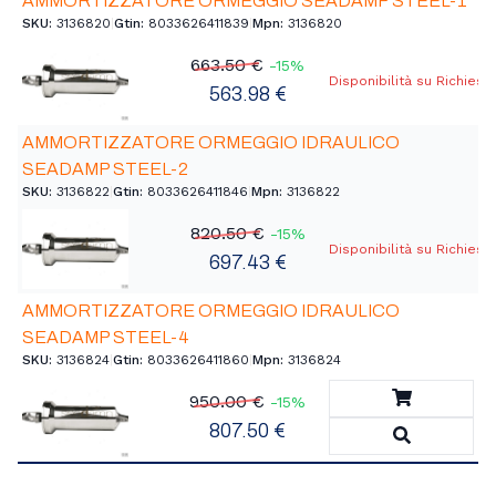
AMMORTIZZATORE ORMEGGIO SEADAMP STEEL-1
SKU:
3136820
|
Gtin:
8033626411839
|
Mpn:
3136820
663.50 €
-15%
Disponibilità su Richiest
563.98 €
AMMORTIZZATORE ORMEGGIO IDRAULICO
SEADAMP STEEL-2
SKU:
3136822
|
Gtin:
8033626411846
|
Mpn:
3136822
820.50 €
-15%
Disponibilità su Richiest
697.43 €
AMMORTIZZATORE ORMEGGIO IDRAULICO
SEADAMP STEEL-4
SKU:
3136824
|
Gtin:
8033626411860
|
Mpn:
3136824
Aggiungi a
950.00 €
-15%
807.50 €
Vedi Detta