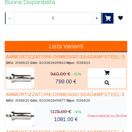
Buona Disponibilità
-
+
Aggiu
Lista Varianti
AMMORTIZZATORE ORMEGGIO SEADAMP STEEL-3
SKU:
3136823
|
Gtin:
8033626411853
|
Mpn:
3136823
Aggiungi a
940.00 €
-15%
799.00 €
Vedi Detta
AMMORTIZZATORE ORMEGGIO SEADAMP STEEL-5
SKU:
3136825
|
Gtin:
8033626411877
|
Mpn:
3136825
1175.00 €
-8%
Disponibilità su Richiest
1081.00 €