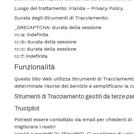
Luogo del trattamento: Irlanda –
Privacy Policy
.
Durata degli Strumenti di Tracciamento:
_GRECAPTCHA: durata della sessione
rc::a: indefinita
rc::b: durata della sessione
rc::c: durata della sessione
rc::f: indefinita
Funzionalità
Questo Sito Web utilizza Strumenti di Tracciamento 
determinate risorse del Servizio e semplificano la c
Strumenti di Tracciamento gestiti da terze par
Trustpilot
Potresti essere contattato via email per chiederti di
migliorare i nostri
servizi e prodotti (la “Finalità”). Ci avvaliamo di un’