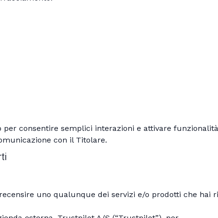
per consentire semplici interazioni e attivare funzionalit
omunicazione con il Titolare.
ti
 recensire uno qualunque dei servizi e/o prodotti che hai r
azienda esterna, Trustpilot A/S (“Trustpilot”), per