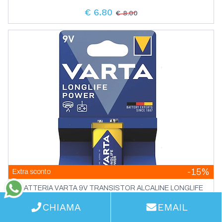
€ 6.80
€ 8.00
-15%
Extra sconto
BATTERIA VARTA 9V TRANSISTOR ALCALINE LONGLIFE
POWER
WhatsApp
CHIAMA
EMAIL
€ 2.21
€ 2.60