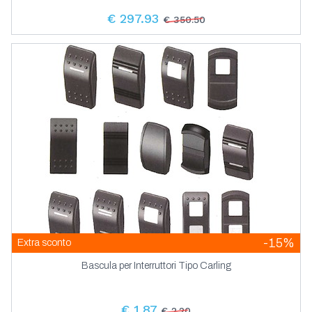
€ 297.93
€ 350.50
-15%
Extra sconto
Bascula per Interruttori Tipo Carling
€ 1.87
€ 2.20