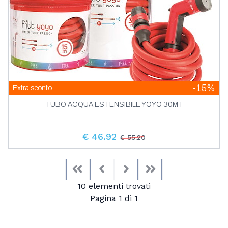
-15%
Extra sconto
TUBO ACQUA ESTENSIBILE YOYO 30MT
€ 46.92
€ 55.20
First
Previous
Next
Last
10 elementi trovati
Pagina 1 di 1