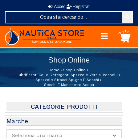
Accedi
Registrati
Nautica Store Italia
Carrello
Home
Shop Online
Shop Online
Chi Siamo
Home
›
Shop Online
›
Revisione Zattere
Lubrificanti Colle Detergenti Spazzole Vernici Pennelli
›
Spazzole Stracci Spugne E Secchi
›
Fornitura Vele
Secchi E Manichette Acqua
Elica su Misura
Domande Frequenti
Contatti
CATEGORIE PRODOTTI
Abbigliamento e Sport
Marche
Attrezzature e Allestimenti Coperta
Seleziona una marca