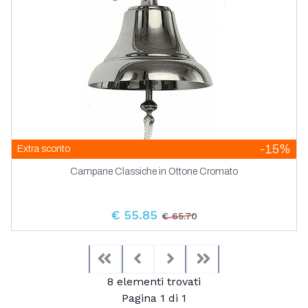
-15%
Extra sconto
Campane Classiche in Ottone Cromato
€ 55.85
€ 65.70
First
Previous
Next
Last
8 elementi trovati
Pagina 1 di 1