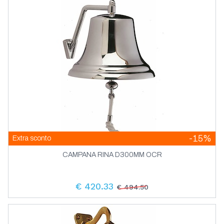
Tenditori In Acciaio Inox Aisi 316
Terminali E Lande In Acciaio Inox Aisi 316
-15%
Extra sconto
CAMPANA RINA D300MM OCR
€ 420.33
€ 494.50