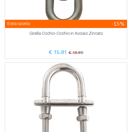
-15%
Extra sconto
Girella Occhio-Occhio in Acciaio Zincato
€ 15.81
€ 18.60