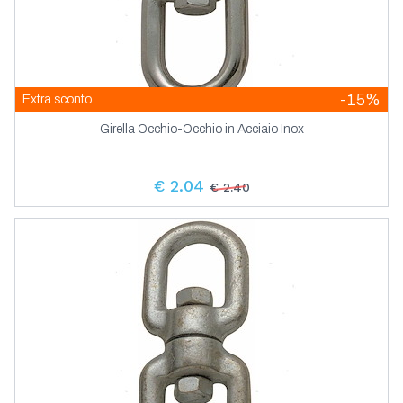
-15%
Extra sconto
Girella Occhio-Occhio in Acciaio Inox
€ 2.04
€ 2.40