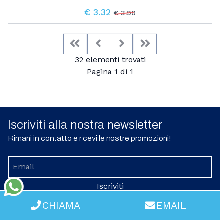
€ 3.32
€ 3.90
First
Previous
Next
Last
32 elementi trovati
Pagina 1 di 1
Iscriviti alla nostra newsletter
Rimani in contatto e ricevi le nostre promozioni!
Iscriviti
WhatsApp
CHIAMA
EMAIL