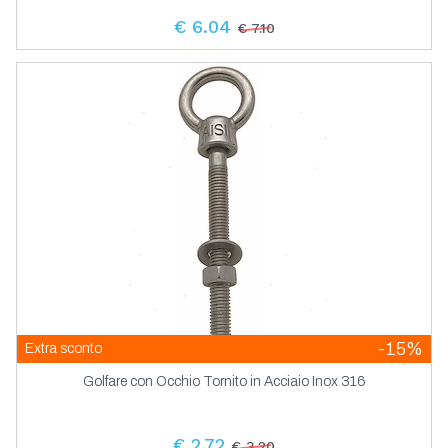
€ 6.04
€ 7.10
-15%
Extra sconto
Golfare con Occhio Tornito in Acciaio Inox 316
€ 2.72
€ 3.20