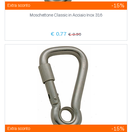
-15%
Extra sconto
Moschettone Classic in Acciaio Inox 316
€ 0.77
€ 0.90
-15%
Extra sconto