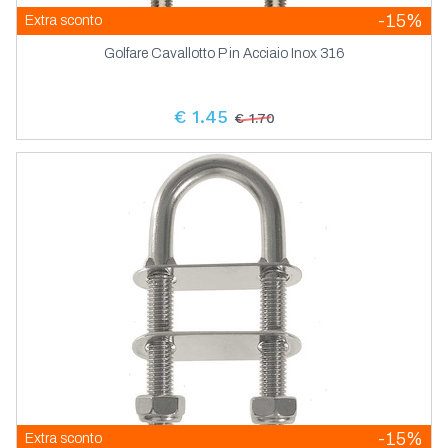
-15%
Extra sconto
Golfare Cavallotto P in Acciaio Inox 316
€ 1.45
€ 1.70
-15%
Extra sconto