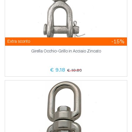
-15%
Extra sconto
Girella Occhio-Grillo in Acciaio Zincato
€ 9.18
€ 10.80