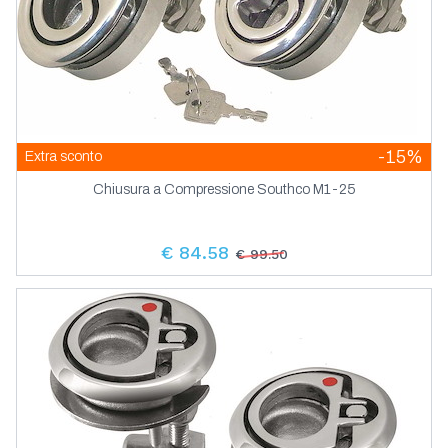
-15%
Extra sconto
Chiusura a Compressione Southco M1-25
€ 84.58
€ 99.50