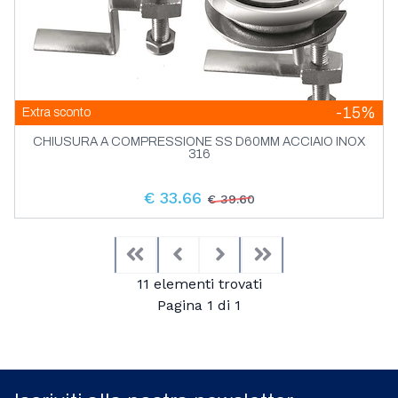
-15%
Extra sconto
CHIUSURA A COMPRESSIONE SS D60MM ACCIAIO INOX
316
€ 33.66
€ 39.60
First
Previous
Next
Last
11 elementi trovati
Pagina 1 di 1