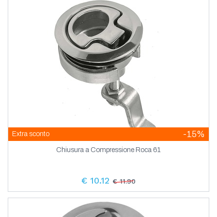
Pannelli Elettrici Toggle Button
Tergicristalli Per Piccole Imbarcazioni
Sistemi Di Scarico Motore Vetus
Pannelli Elettrici Yis Ip66
Tergicristalli Standard
Tubi Di Scarico E Fascette
Pannelli Prese E Indicatori Socket
Pannelli Tester Pompa Sentina Salpa
Ancora
-15%
Extra sconto
Chiusura a Compressione Roca 61
€ 10.12
€ 11.90