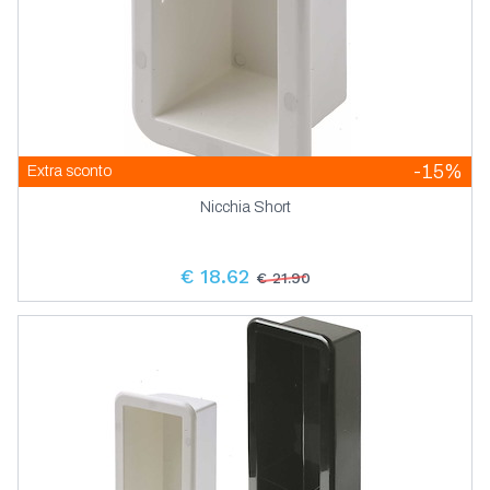
-15%
Extra sconto
Nicchia Short
€ 18.62
€ 21.90