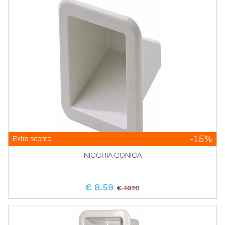
Ancora
-15%
Extra sconto
NICCHIA CONICA
€ 8.59
€ 10.10