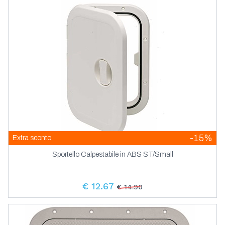
-15%
Extra sconto
Sportello Calpestabile in ABS ST/Small
€ 12.67
€ 14.90