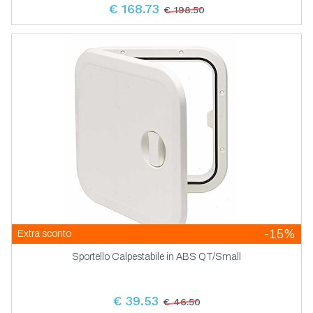
€ 168.73
€ 198.50
-15%
Extra sconto
Sportello Calpestabile in ABS QT/Small
€ 39.53
€ 46.50