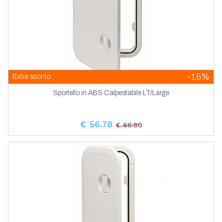
-15%
Extra sconto
Sportello in ABS Calpestabile LT/Large
€ 56.78
€ 66.80