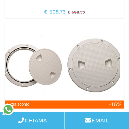
€ 508.73
€ 598.50
-15%
Extra sconto
Tappo d'Ispezione SeaPort
WhatsApp
CHIAMA
EMAIL