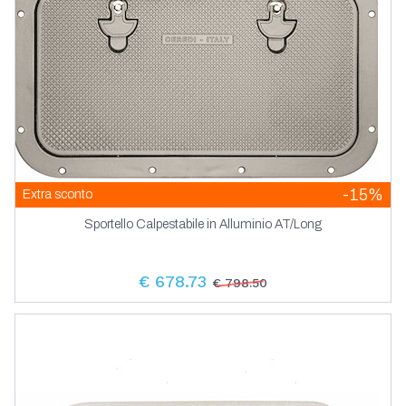
-15%
Extra sconto
Sportello Calpestabile in Alluminio AT/Long
€ 678.73
€ 798.50