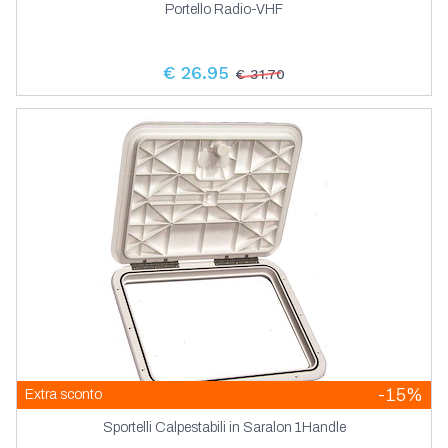
Portello Radio-VHF
€ 26.95
€ 31.70
-15%
Extra sconto
Sportelli Calpestabili in Saralon 1Handle