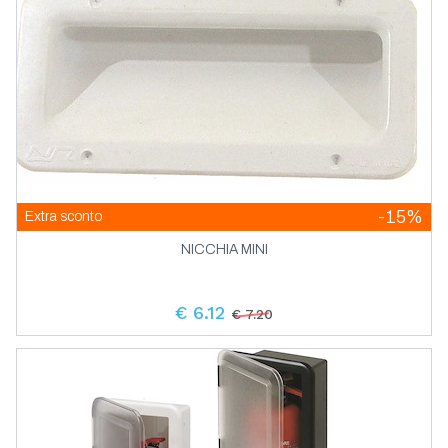
-15%
Extra sconto
NICCHIA MINI
€ 6.12
€ 7.20