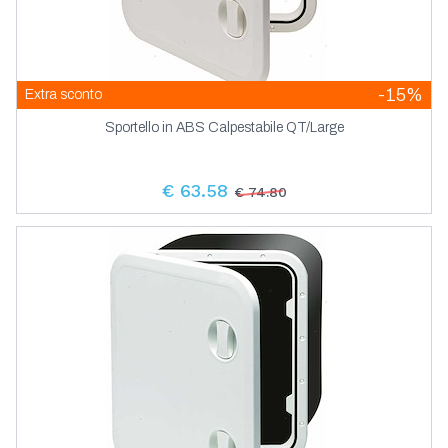
-15%
Extra sconto
Sportello in ABS Calpestabile QT/Large
€ 63.58
€ 74.80