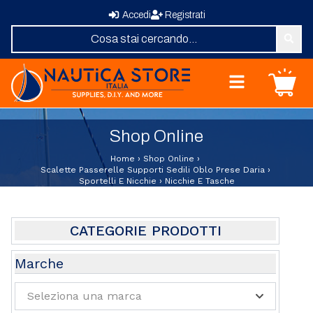
Accedi
Registrati
Nautica Store Italia
Carrello
Home
Shop Online
Shop Online
Chi Siamo
Home
›
Shop Online
›
Revisione Zattere
Scalette Passerelle Supporti Sedili Oblo Prese Daria
›
Sportelli E Nicchie
›
Nicchie E Tasche
Fornitura Vele
Elica su Misura
Domande Frequenti
CATEGORIE PRODOTTI
Contatti
Abbigliamento e Sport
Marche
Attrezzature e Allestimenti Coperta
Seleziona una marca
Oblo Boccaporti
Barche Usate