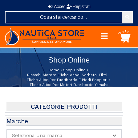
Accedi
Registrati
Nautica Store Italia
Carrello
Home
Shop Online
Shop Online
Chi Siamo
Home
›
Shop Online
›
Revisione Zattere
Ricambi Motore Eliche Anodi Serbatoi Filtri
›
Eliche Alice Per Fuoribordo E Piedi Poppieri
›
Fornitura Vele
Eliche Alice Per Motori Fuoribordo Yamaha
Elica su Misura
Domande Frequenti
Contatti
CATEGORIE PRODOTTI
Abbigliamento e Sport
Marche
Attrezzature e Allestimenti Coperta
Seleziona una marca