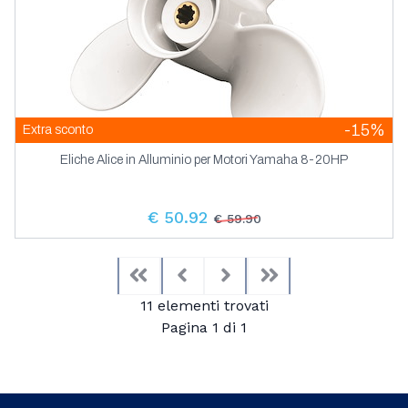
-15%
Extra sconto
Eliche Alice in Alluminio per Motori Yamaha 8-20HP
€ 50.92
€ 59.90
First
Previous
Next
Last
11 elementi trovati
Pagina 1 di 1