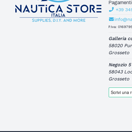
Pannelli Prese E Indicatori Socket
Pagamenti
Pannelli Tester Pompa Sentina Salpa
+39 34
Ancora
info@nau
P.Iva: 016979
Galleria 
58020 Pun
Grosseto
Negozio 5
58043 Loca
Grosseto