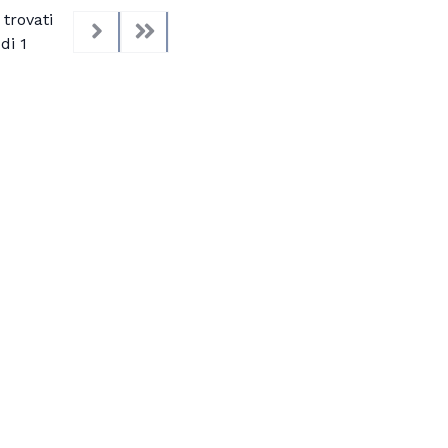
trovati
di 1
Next
Last