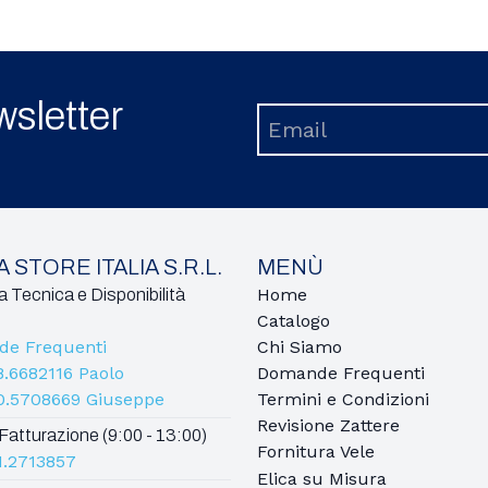
ewsletter
 STORE ITALIA S.R.L.
MENÙ
Home
 Tecnica e Disponibilità
Catalogo
e Frequenti
Chi Siamo
8.6682116 Paolo
Domande Frequenti
0.5708669 Giuseppe
Termini e Condizioni
Revisione Zattere
Fatturazione (9:00 - 13:00)
Fornitura Vele
1.2713857
Elica su Misura