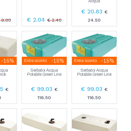
Acqua
€ 20.83
€
€ 2.04
 9.00
€ 2.40
24.50
-15%
-15%
-15%
Extra sconto
Extra sconto
Acqua
Serbatoi Acqua
Serbatoi Acqua
rick
Potabile Green Line
Potabile Green Line
25
€ 99.03
€ 99.03
€
€
€
0
116.50
116.50