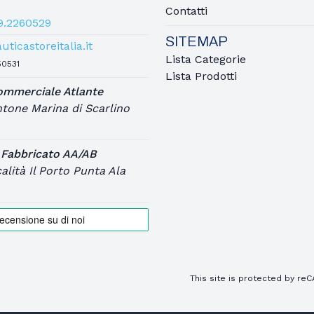
Contatti
9.2260529
SITEMAP
ticastoreitalia.it
Lista Categorie
50531
Lista Prodotti
commerciale Atlante
tone Marina di Scarlino
 Fabbricato AA/AB
lità Il Porto Punta Ala
This site is protected by r