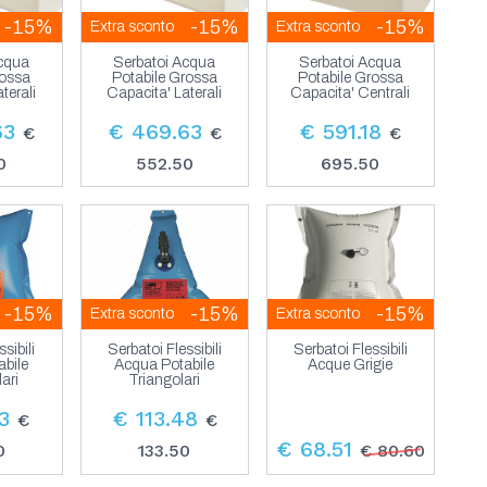
-15%
-15%
-15%
Extra sconto
Extra sconto
Acqua
Serbatoi Acqua
Serbatoi Acqua
rossa
Potabile Grossa
Potabile Grossa
terali
Capacita' Laterali
Capacita' Centrali
63
€ 469.63
€ 591.18
€
€
€
0
552.50
695.50
-15%
-15%
-15%
Extra sconto
Extra sconto
sibili
Serbatoi Flessibili
Serbatoi Flessibili
bile
Acqua Potabile
Acque Grigie
ari
Triangolari
3
€ 113.48
€
€
€ 68.51
0
133.50
€ 80.60