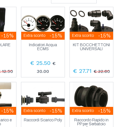
-15%
-15%
-15%
Extra sconto
Extra sconto
OLARE
Indicatori Acqua
KIT BOCCHETTONI
ECMS
UNIVERSALI
€ 25.50
€
€ 27.71
 12.50
30.00
€ 32.60
-15%
-15%
-15%
Extra sconto
Extra sconto
arico e
Raccordi Scarico Poly
Raccordo Rapido in
o
PP per Serbatoio