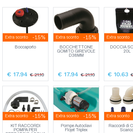
-15%
-15%
Extra sconto
Extra sconto
Extra sconto
Boccaporto
BOCCHETTONE
DOCCIA S
GOMITO GIREVOLE
20L
D38MM
€ 17.94
€ 17.94
€ 10.63
€ 21.10
€ 21.10
€
-15%
-15%
Extra sconto
Extra sconto
Extra sconto
KIT RACCORDI
Pompe Autoclavi
Raccordi di C
POMPA PER
Flojet Triplex
Scaric