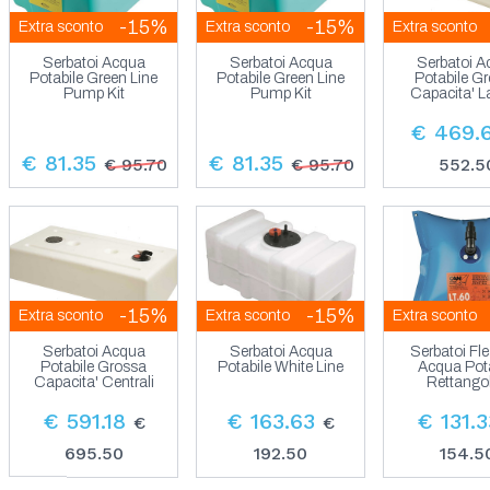
-15%
-15%
Extra sconto
Extra sconto
Extra sconto
Serbatoi Acqua
Serbatoi Acqua
Serbatoi 
Potabile Green Line
Potabile Green Line
Potabile G
Pump Kit
Pump Kit
Capacita' La
€ 469.
€ 81.35
€ 81.35
€ 95.70
€ 95.70
552.5
-15%
-15%
Extra sconto
Extra sconto
Extra sconto
Serbatoi Acqua
Serbatoi Acqua
Serbatoi Fles
Potabile Grossa
Potabile White Line
Acqua Pota
Capacita' Centrali
Rettangol
€ 591.18
€ 163.63
€ 131.3
€
€
695.50
192.50
154.5