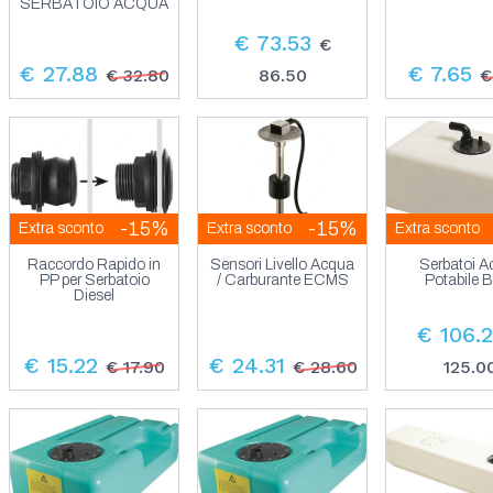
SERBATOIO ACQUA
€ 73.53
€
€ 27.88
€ 7.65
€ 32.80
86.50
€
-15%
-15%
Extra sconto
Extra sconto
Extra sconto
Raccordo Rapido in
Sensori Livello Acqua
Serbatoi 
PP per Serbatoio
/ Carburante ECMS
Potabile B
Diesel
€ 106.
€ 15.22
€ 24.31
€ 17.90
€ 28.60
125.0