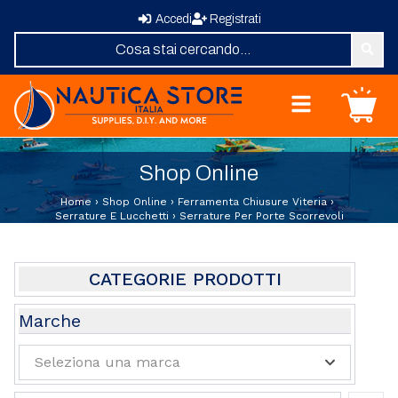
Accedi
Registrati
Nautica Store Italia
Carrello
Home
Shop Online
Shop Online
Chi Siamo
Home
›
Shop Online
›
Ferramenta Chiusure Viteria
›
Revisione Zattere
Serrature E Lucchetti
›
Serrature Per Porte Scorrevoli
Fornitura Vele
Elica su Misura
Domande Frequenti
CATEGORIE PRODOTTI
Contatti
Abbigliamento e Sport
Marche
Attrezzature e Allestimenti Coperta
Seleziona una marca
Oblo Boccaporti
Barche Usate
Guarnizioni E Profili Per Finestrature E