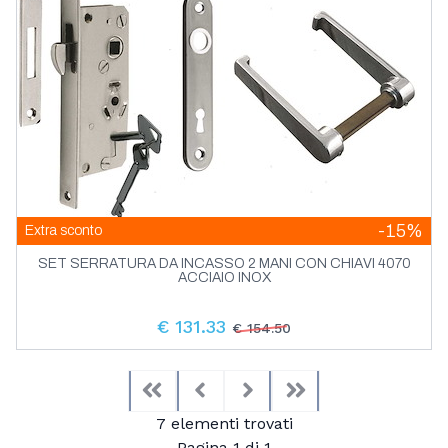
-15%
Extra sconto
SET SERRATURA DA INCASSO 2 MANI CON CHIAVI 4070
ACCIAIO INOX
€ 131.33
€ 154.50
First
Previous
Next
Last
7 elementi trovati
Pagina 1 di 1