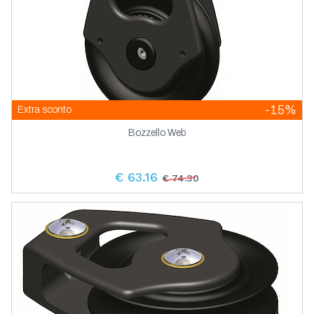
-15%
Extra sconto
Bozzello Web
€ 63.16
€ 74.30