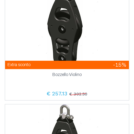
-15%
Extra sconto
Bozzello Violino
€ 257.13
€ 302.50