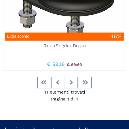
-15%
Extra sconto
Rinvio Singolo e Doppio
€ 59.16
€ 69.60
First
Previous
Next
Last
11 elementi trovati
Pagina 1 di 1