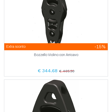
-15%
Extra sconto
Bozzello Violino con Arricavo
€ 344.68
€ 405.50