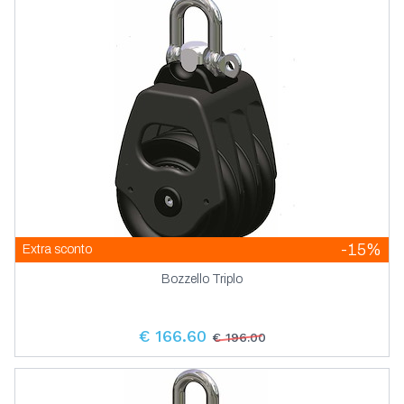
-15%
Extra sconto
Bozzello Triplo
€ 166.60
€ 196.00