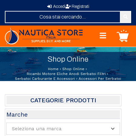
Accedi
Registrati
Nautica Store Italia
Carrello
Home
Shop Online
Shop Online
Chi Siamo
Home
›
Shop Online
›
Revisione Zattere
Ricambi Motore Eliche Anodi Serbatoi Filtri
›
Serbatoi Carburante E Accessori
›
Accessori Per Serbatoi
Fornitura Vele
Elica su Misura
Domande Frequenti
CATEGORIE PRODOTTI
Contatti
Abbigliamento e Sport
Marche
Attrezzature e Allestimenti Coperta
Seleziona una marca
Oblo Boccaporti
Barche Usate