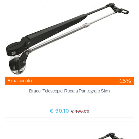
Terminali E Lande In Acciaio Inox Aisi 316
-15%
Extra sconto
Bracci Telescopici Roca a Pantografo Slim
€ 90.10
€ 106.00