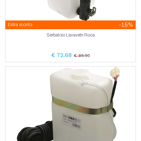
-15%
Extra sconto
Serbatoio Lavavetri Roca
€ 72.68
€ 85.50