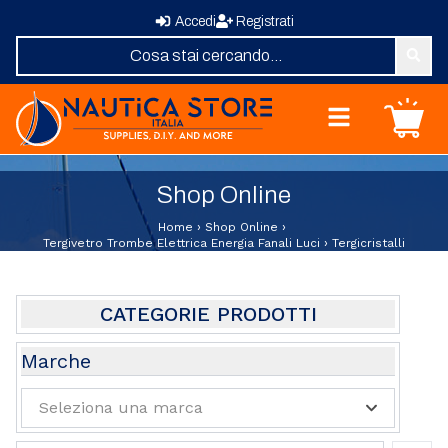
Accedi
Registrati
Nautica Store Italia
Carrello
Home
Shop Online
Shop Online
Chi Siamo
Home
›
Shop Online
›
Revisione Zattere
Tergivetro Trombe Elettrica Energia Fanali Luci
›
Tergicristalli
Fornitura Vele
Elica su Misura
Domande Frequenti
CATEGORIE PRODOTTI
Contatti
Abbigliamento e Sport
Marche
Attrezzature e Allestimenti Coperta
Seleziona una marca
Oblo Boccaporti
Barche Usate
Guarnizioni E Profili Per Finestrature E