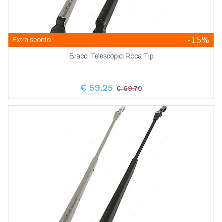
-15%
Extra sconto
Bracci Telescopici Roca Tip
€ 59.25
€ 69.70