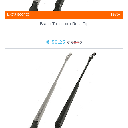
-15%
Extra sconto
Bracci Telescopici Roca Tip
€ 59.25
€ 69.70