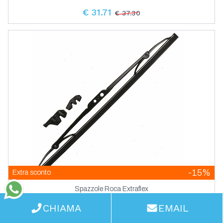
€ 31.71
€ 37.30
-15%
Extra sconto
Spazzole Roca Extraflex
WhatsApp
CHIAMA
EMAIL
€ 16.24
€ 19.10