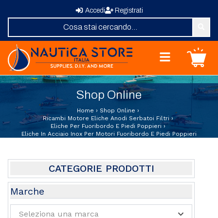
Accedi
Registrati
Nautica Store Italia
Carrello
Home
Shop Online
Shop Online
Chi Siamo
Home
›
Shop Online
›
Revisione Zattere
Ricambi Motore Eliche Anodi Serbatoi Filtri
›
Eliche Per Fuoribordo E Piedi Poppieri
›
Fornitura Vele
Eliche In Acciaio Inox Per Motori Fuoribordo E Piedi Poppieri
Elica su Misura
Domande Frequenti
Contatti
CATEGORIE PRODOTTI
Abbigliamento e Sport
Marche
Attrezzature e Allestimenti Coperta
Seleziona una marca