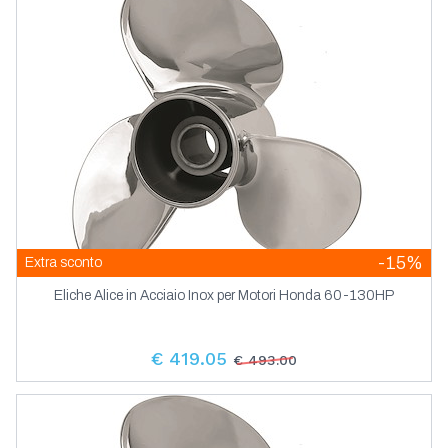
Tergicristalli Per Medie Imbarcazioni
Pannelli Elettrici Toggle Button
Tergicristalli Per Piccole Imbarcazioni
Pannelli Elettrici Yis Ip66
Tergicristalli Standard
Pannelli Prese E Indicatori Socket
Pannelli Tester Pompa Sentina Salpa
Ancora
-15%
Extra sconto
Eliche Alice in Acciaio Inox per Motori Honda 60-130HP
€ 419.05
€ 493.00