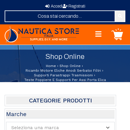
Accedi
Registrati
Nautica Store Italia
Carrello
Home
Shop Online
Shop Online
Chi Siamo
Home
›
Shop Online
›
Revisione Zattere
Ricambi Motore Eliche Anodi Serbatoi Filtri
›
Supporti Parastrappi Trasmissioni
›
Fornitura Vele
Teste Poppiere E Supporti Per Assi Porta Elica
Elica su Misura
Domande Frequenti
Contatti
CATEGORIE PRODOTTI
Abbigliamento e Sport
Marche
Attrezzature e Allestimenti Coperta
Seleziona una marca