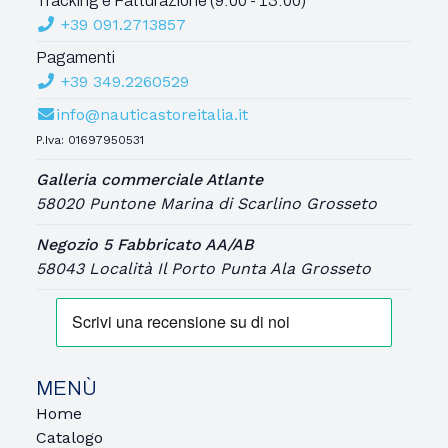
Tracking e Fatturazione (9:00 - 13:00)
+39 091.2713857
Pagamenti
+39 349.2260529
info@nauticastoreitalia.it
P.Iva: 01697950531
Galleria commerciale Atlante
58020 Puntone Marina di Scarlino Grosseto
Negozio 5 Fabbricato AA/AB
58043 Località Il Porto Punta Ala Grosseto
MENÙ
Home
Catalogo