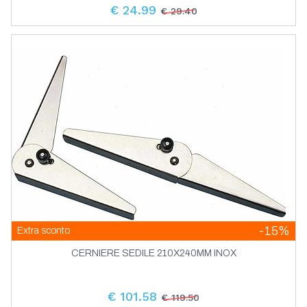
Arredo Camera
Fuoribordo
€ 24.99
Alaggio
Tappi Di Coperta
Porta Bicchieri E Porta Bottiglie
€ 29.40
Giubbetti Per Sport E Sci Nautico
Giranti Per Motori Fuoribordo
Collettori Di Scarico Barr Per Motori Volvo
Boccole Idrolubrificate Tipo Francia
Antenne
Set Posate E Piatti
Aquapac Sacche E Custodie Impermeabili
Tender
Portachiavi Galleggianti
Attacchi Rapidi Per Motori Fuoribordo
Penta
Battelli Pneumatici
Tappi Di Coperta
Arredo Camera Ex Series
Accessori Per Carrelli
Giunti Di Accoppiamento Rigidi Per Assi
Tappi Di Coperta In Acciaio Inox E Ottone
Audio E Altoparlanti
Portaoggetti E Portabicchieri
Sci Nautico E Accessori
Accessori E Basi Per Antenne
3D TENDER
Stoviglie Magnetiche Silwy
Aquapac Sacchi E Custodie Impermeabili
Tergivetro Trombe Elettrica Energia
Accessori E Ricambi Per Battelli
Collettori Di Scarico Per Motori Volvo
Porta Elica
Boe Da Segnalazione Per Regata
Linee Carburante Per Motori Fuoribordo
Autopiloti
Bicchieri E Accessori Party
Carrelli Alaggio Imbarcazioni
Altoparlanti E Woofer Marini Boss
Tappi Di Coperta In Plastica
Pneumatici
Reti Portaoggetti E Reti Per Battagliola
Ski Tubes E Water Fun
Antenne Am Fm Gsm Cb Glomex
Fanali Luci
Supporti Elastici Per Motori Entrobordo
Fidlock Custodie Impermeabili
Coltelleria
Boe Da Regata
Raccordi E Antisifoni In Plastica
Binocoli
Autopiloti Garmin
Serbatoi Carburante In Acciaio Inox
Battelli Gonfiabili Eurovinil
Cuscini E Tovaglie Waterproof
Cavalletti Portamotore
Altoparlanti E Woofer Marini Clarion
Teste Poppiere E Supporti Per Assi Porta
Sacche Portaoggetti Navishell
Bundle
Tavole Sup
Dotazioni Di Sicurezza
Antenne Glomex Glomeasy Line
Timonerie Comandi Timoni Flaps Bow
Coltelli Da Barca
Helly Hansen Borse
Bussole
Binocoli Konus
Scambiatori Di Calore Bowman
Cassapanche E Plance Per Battelli
Elica
Autopiloti Raymarine
Serbatoi Carburante In Plastica
Cuscini Navishell
Cavi E Impianti Elettrici
Ruote E Rulli Per Alaggio
Sub E Fishwatching
Altoparlanti E Woofer Marini Fusion
Thrusters
Accessori Per Cinture Di Salvataggio
Gonfiabili
Antenne Tv Radio Sat Wi Fi Glomex
Carteggio
Coltelli Da Pesca
Bussole A Montaggio Soffitto
Scambiatori Di Calore E Refrigeranti Olio
Helly Hansen Cappelli E Guanti
Tor Marine Propeller Shaft Seals
Binocoli Nikon
Cavi Elettrici E Accessori
Taniche Imbuti E Travaso Carburante
Accessori E Utensili Per Impianti Elettrici
Fishwatching
Bowman
Posacenere
Verricelli Per Carrelli
Gonfiatori
Eliche Di Manovra Bow Thrusters
Altoparlanti Marini Riviera
Ecoscandagli Chartplotters E Combo
Vela Cordame Coperture Bandiere
Accessori Per Salvagenti
Strumenti Per Carteggio Nautico
Antenne Vhf Glomex Per Barche A Motore
Coltelli Da Sub
Bussole Per Barche A Vela
Helly Hansen Outlet
Energia
Binocoli Sail
Connettori Superseal Per Cavi Elettrici
Sistemi Di Scarico Motore Mtm
Flaps E Timoni
Meteo Portatile E Segnavento
Valvole E Raccordi
Cavi Elettrici Marini
Rivestimenti
Sub
Eliche Di Manovra Bow Propellers Quick
Cartografia Garmin
Servizio Da Tavolo Bali
Gonfiatori Jobe
Amplificatori
Accessori Per Zattere Di Salvataggio
Antenne Vhf Glomex Per Barche A Vela
Fanali Di Navigazione
Sicurezza E Utility
Bussole Per Imbarcazioni Da 10 A 35 Metri
Accessori Per Batterie
Helly Hansen Sailing Tech Wear
Leve Controllo Motore
Telemetri E Visori Notturni
Radar Gps E Segnalatori
Passacavi
Flaps Elettromeccanici E Automatici
Anemometri Meteo Portatili
Sistemi Di Scarico Motore Vetus
Attrezzatura Da Ponte
Connettori Per Cavi Elettrici
Sub Diving
Eliche Di Manovra Bow Propellers Vetus
Vela Ferramenta Cordame Coperture
Cartografia Garmin Bluechart G3 G3 Vision
Servizio Da Tavolo Bali End Series
Marine Audio E Radio
Fari Torce Luci E Proiettori
Borse Con Dotazioni Di Sicurezza
Fanali Di Navigazione Dhr
Antenne Vhf Tv Radio Supergain
Leve E Cavi Controllo Motore
Bussole Per Imbarcazioni Da 5 A 8 Metri
Strumentazione Controllo Motore
Batterie
Helly Hansen Scarpe E Stivali
Dispositivi Sicurezza Caduta In Mare
Bandiere E Codici
Flaps Trim Tabs Bennett
Bandiere Rivestimenti
Inclinometri E Segnavento
Carrelli E Rotaie Antal
Tubi Di Scarico E Fascette
Connettori Superseal Deutsch Originali
Fusibili E Portafusibili
Cartografia Navionics
Servizio Da Tavolo Harmony
Faretti Sub E Luci Sottoplancia
Marine Stereo Radio
Altri Sensori E Accessori Per
Cassette Di Pronto Soccorso
Timonerie
Strumentazione Di Bordo
Fanali Di Navigazione Hella Marine
Cavi Flessibili Per Comando Motore
Transponder Ais
Epirb E Dispositivi Sicurezza Caduta In
Bussole Per Imbarcazioni Da 6 A 12 Metri
Bozzelli
Caricabatterie
Helly Hansen Workwear
Bandiere Di Navigazione Extra Ue
Strumentazione
Coperture Teli E Bottoni
Illuminazione Led Line
Idroali Hydrofoils E Piastre Trolling
Carrelli E Rotaie Hs
Fusibili In Vetro
Cavi E Accessori Per Timonerie Monocavo
Mare
Fusibili In Vetro E Portafusibili
Timonerie Monocavo E Idrauliche
Ecoscandagli Garmin
Strumentazione Meteo
Servizio Da Tavolo Living
Fanali Di Navigazione Per Barche Fino A 12
Faretti Subacquei High Power Led
Microfoni Amplificatori
Garmin Gnx E Gwind
-15%
Extra sconto
Cinture Di Salvataggio
Capottine Tendalini E Accessori
Kit Adattamento E Attacchi Cavo Motore
Bozzelli Antal 50 60 70
Riviera
Bussole Tascabili E Da Rilevamento
Sensori Di Livello
Deviatori Staccabatterie
Illuminazione Per Interni Ed Esterni
Jobe Sacche E Borse Impermeabili
Bandiere Di Navigazione Unione Europea
Bottoni Girevoli
Metri
Luci Da Carteggio E Lettura
Cavi E Accessori Timonerie Monocavo
Gps Palmari E Da Polso Garmin
Idroali Pinne E Piastre Trolling
Volanti E Ruote Di Timone
Vhf
Manovelle Da Winch
Fusibili Lamellari
Barometri E Orologi Di Bordo Classe
Fusibili Lamellari E Portafusibili
Garmin Chartplotters Fishfinders
Cordame
Servizio Da Tavolo Maldivas
Fari Da Coperta E Pozzetto
Plance Radio E Cover
Raymarine I Series
Capottine Tendalini Eco Top
CERNIERE SEDILE 210X240MM INOX
Fanali Di Navigazione Per Barche Fino A 20
Cinture Di Salvataggio Autogonfiabili
Timonerie Monocavo Riviera
Ultraflex
Illuminazione Vecchia Marina
Leve Comando A Paratia
Bozzelli Apribili Antal
Astel Marine Led Lighting
Sensori Di Pressione E Temperatura
Generatori Di Corrente Vte
Jobe Scarpe
Bandiere Di Segnalazione
Coperture Da Cantiere Per Imbarcazioni
Ruote Di Timone
Radar Garmin
Vhf Fissi
Morsettiere Di Derivazione E Barre Di
Metri
Prolunghe Per Timoni
Timonerie Idrauliche Ultraflex Per
Garmin Chartplotters Multifunzione E
Sistemi Di Rinvio E Rulliere
Elastici E Cinghie
Barometri E Orologi Di Bordo Compatti
Sacche Portacime Navishell
Servizio Da Tavolo Northwind
Fari Orientabili A Distanza
Interruttori
Rete Nmea2000
Capottine Tendalini Tessilmare Top Quality
Faretti E Plafoniere Chip
Cinture Di Sicurezza Banzighi Salvataggio
Connessione
Leve Comando Su Plancia
Entrobordo
Moduli
Bozzelli Hs
Hella Marine Led Lighting
Strumentazione Ecms All Black
Inverters Da 12v 24v A 220v
Fanali Di Navigazione Professionali Dhr
Musto Borse
Bandiere Gran Pavese
Ferramenta
Coperture Per Imbarcazioni
Volanti In Acciaio Inox
Radar Raymarine
Vhf Fissi E Ais
Cinghie A Metro E Cinghie Cargo
Timoni E Pale Timone
Stoppers
€ 101.58
Interruttori Elettrici
Timonerie Idrauliche Ultraflex Per
Scotte E Drizze Liros
€ 119.50
Interruttori A Tiretto
Servizio Da Tavolo Regata
Passacavi E Guaine Termorestringenti
Fari Orientabili A Mano
Raymarine Chartplotters Fishfinders
Elementi In Plastica Per Capottine
Lampade In Ottone
Estintori