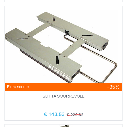
Passaparatia
Bozzelli Master
Occhielli Bottoni E Chiusure Zip Velcro
Luci Da Lettura E Carteggio
Fuoribordo
Strumentazione Ecms Black Chrome
Golfare E Ponticelli In Acciaio Inox Aisi 316
Pannelli E Impianti Solari
Fanali Di Prua E Di Poppa
Musto Cappelli Calze E Guanti
Bandiere Regionali E Locali
Sottoviti Occhielli E Bottoni A Pressione
Luci Torce E Fari
Volanti In Poliuretano E Termoplastica
Vhf Palmari
Corde Elastiche E Ganci
Chiavi Avviamento
Timoni Per Scafi Da 5 A 12 Metri
Strozzascotte
Scotte E Drizze Mtm
Interruttori Basculanti Impermeabili
Servizio Da Tavolo Regata End Series
Fari Professionali Dhr
Elementi Inox Aisi 316 Per Capottine
Rivestimenti Per Imbarcazioni
Tartarughe E Apliques In Ottone
Giubbetti Di Salvataggio
Timonerie Idrauliche Vetus Per Entrobordo
Bottoni A Pressione E Bottoni Girevoli
Fanali Di Prua E Di Poppa Per Barche Fino
Luci Di Cortesia
Pannelli Elettrici
Strumentazione Ecms White Chrome
Grilli In Acciaio Inox
Pannelli Solari
Fari Da Crocetta E Da Coperta
Musto Sailing Tech Wear
Bandiere Regionali E Locali Ue
Interruttori A Levetta
Tendistralli Vangs E Avvolgifiocco
A 12 Metri
Taglio Cordame Impiombature E Riparazioni
Trecce Per Usi Vari
Interruttori Basculanti Tipo Carling
Rivestimenti E Pavimentazioni In Eva
Servizio Da Tavolo Venezia
Luci Di Segnalazione E Utilita
Prese Di Corrente
Giubbetti Di Salvataggio Autogonfiabili
Timonerie Monocavo Riviera E Accessori
Bottoni Automatici Loxx Tenax
Interruttori A Pannello E Tester
Bandiere Segnalazione Codice
Luci Di Cortesia Impermeabili Starlight
Strumentazione Uflex
Grilli In Acciaio Inox Top Class
Ripartitori Di Carica E Riduttori Di Tensione
Luci Di Utilita
Vele
Musto Scarpe
Fanali Di Testa Dalbero
Interruttori A Pulsante
Winch Antal
Internazionale
Treccine E Bobinette
Prese E Spine
Rivestimenti E Strisce Antiscivolo
Servizio Da Tavolo Welcome On Board
Proiettori E Luci Portatili
Prese E Spine Tipo Accendino E Usb
Salvagenti
Timonerie Monocavo Ultraflex
Chiusure Zip E Velcro
Teli E Coperture
Pannelli Elettrici Con Basculante E Touch
Impiombature
Luci Di Utilita E Cortesia Impermeabili
Strumentazione Vdo
Grilli Stampati In Acciaio Inox
Staccabatterie
Proiettori E Luci Portatili 12v
Orca Bay Scarpe E Stivali
Fanali Su Asta
Bandiere Unione Europea Nazionali
Interruttori Basculanti
Segnalazione
Rivestimenti Isolanti Per Motori E Sala
Servizio Da Tavolo Welcome On Board End
Prese E Spine 12v Prese Usb
Tenditori Draglie Pulpiti E Sartiame
Torce
Prese Spine E Passacavi
Coperture Da Cantiere E Rimessaggio
Segnali Di Lontananza
Occhielli E Sottoviti
Pannelli Elettrici Con Interruttori A Leva
Macchine
Riparazioni Vele
Series
Luci E Plafoniere
Strumentazione Vdo E Veratron
Moschettoni In Acciaio Inox Aisi 316
Staccabatterie E Deviatori Bep
Proiettori E Luci Portatili Ricaricabili
Spie E Lampadine
Sacche E Contenitori Stagni
Luci Di Via A Batteria
Avvisatori A Fischio E Sirene
Segnali E Codici Adesivi
Interruttori Basculanti E Prese Tipo Carling
Prese E Spine Ce Da Banchina
Draglie E Cavi Per Sartiame
Servizio Da Tavolo Welcome On End Series
Segnali Di Soccorso Solas 74 Imo 83 Dm
Torce A Batteria Impermeabili E Sub
Pannelli Elettrici Con Interruttori A Leva E
Coperture E Tasche Per Winch E Manovelle
Staccabatterie E Chiavi
Sacchi Custodie Impermeabili E
Serravele
Luci E Plafoniere A Incasso
Lampadine E Bulbi
Trasmettitori Di Livello
Moschettoni Vela In Acciaio Inox Aisi 316
Board
Interruttori Magnetotermici Reinseribili
Torce E Luci A Batteria
387 29 9 99
Pulsanti
Campane
Tabelle Adesive
Prese E Spine Da Banchina Lato Barca
Contenitori Stagni
Protezioni E Difese Per Draglie E Sartiame
Rele
Tergicristalli
Coperture Per Imbarcazioni E Accessori
Pannelli Elettrici Con Interruttori A
Moschettoni Wichard In Acciaio Inox Aisi
Tappetini
Zattere Di Salvataggio
Taglio Cordame
Luci E Plafoniere Impermeabili
Lampadine Led
Trombe A Compressore
Scarpe Stivali E Guanti Da Lavoro
Pulsante E Touch
316
Prese E Spine Dc 12 48v
Pulpiti E Candelieri
Accessori Per Tergicristalli
Coperture Per Motori Fuoribordo
Tavoli E Sedie Pieghevoli Per Esterni
Pannelli Elettrici Con Interruttori
Zattere Di Salvataggio Almar
Quick Led Lighting
Spie
Trombe A Compressore Rina
Basculanti
Prolunghe E Cavi Banchina
Tenditori In Acciaio Inox Aisi 316
Tergicristalli Compatti
Zattere Di Salvataggio Eurovinil
Spot E Apliques
Pannelli Elettrici Con Interruttori
Trombe Elettriche Compatte
-35%
Extra sconto
Terminali E Lande In Acciaio Inox Aisi 316
Basculanti E Touch
Tergicristalli Large
Zattere Di Salvataggio Rigide
Starlight Led Lighting
Trombe Elettriche Con Cornetto
Pannelli Elettrici Con Levetta E Pulsanti
SLITTA SCORREVOLE
Tergicristalli Per Grandi Imbarcazioni
Trombe Gas Fischi Corni Megafoni
Pannelli Elettrici Rocker Switch
Tergicristalli Per Medie Imbarcazioni
€ 143.53
€ 220.82
Pannelli Elettrici Toggle Button
Tergicristalli Per Piccole Imbarcazioni