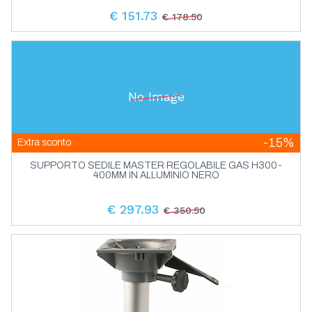
€ 151.73
€ 178.50
No Image
-15%
Extra sconto
SUPPORTO SEDILE MASTER REGOLABILE GAS H300-
400MM IN ALLUMINIO NERO
€ 297.93
€ 350.50