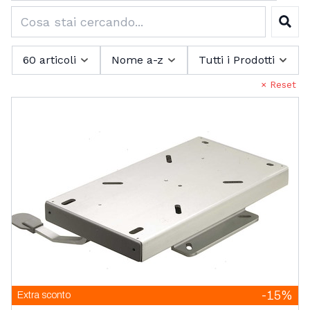
Guarnizioni E Profili Per Finestrature E
Prese Daria
Catalogo BR - Pagaie e passerelle
Boccaporti
Sedili Supporti Tavoli
Cer
Portelli Calpestabili Extra Robusti
Cordame e Bandiere
60 articoli
Nome a-z
Tutti i Prodotti
Portelli Calpestabili Extra Robusti In
Cucine Frigoriferi Sanitari Idraulica
Alluminio
× Reset
Portelli Calpestabili Extra Robusti In
Raccorderia Pompe
Metallo
Clima Boilers
Distribuzioni
Portelli Calpestabili In Abs
Climatizzatori E Boilers
Climatizzatori
Aspiratori Radiali Airv E Scalda Acqua Di
Ferramenta Chiusure Viteria
Frigoriferi
Bordo
Climatizzatori Dometic Mcs
Cerniere
Idraulica
Pompe Autoadescanti 12 24v Dc Con Girante
Lavelli Cucine
Componenti Per Celle Dometic
Aspiratori Radiali Extra Heavy Duty
Climatizzatori Vitrifrigo Macs
Chiusure E Maniglie
Cerniere Frenate In Acciaio Inox
Flessibile Fip
Pompe
Lubrificanti Colle Detergenti Spazzole
Cucine A Gas
Componenti Per Celle Vitrifrigo
Scalda Acqua Di Bordo
Chiusure A Compressione Per Paglioli E
Ganci Gancetti
Scalda Acqua Nautic Boilers
Pompe Autoclavi E Pompe Lavaggio Coperta
Pompe Con Girante Flessibile 12 24v Dc
Raccordi E Tubi
Cerniere In Acciaio Inox Extracrome A Filo
Vernici Pennelli
Accessori Per Pompe Autoclavi Per Servizi
Boccaporti
Fornelli A Gas Ad Incasso
Accessori Per Pompe Autoclavi E Lavaggio
Grilli Moschettoni
Congelatori E Fabbricatori Di Ghiaccio
Pompe Con Girante Flessibile E Giranti
Gancetti In Metallo
Chiusure A Compressione Per Portelli E
Raccordi E Valvole
Cerniere In Acciaio Inox Extracrome
Accessori Per Pompe Di Sentina
O Rings E Tubi Oleoidraulici
Ricambi E Accessori Per Pompe Fip
Colle E Sigillanti
Coperta
Motori Fuoribordo
Boccaporti
Maniglie Chiusure
Fornelli Ad Appoggio
Pompe Di Ricircolo
Robusta
Grilli In Acciaio Inox
Sommergibili
Accessori Per Pompe A Girante E Giranti
Frigo Portatili Con Compressore
Rubinetteria
Gancetti In Plastica
Guarnizioni O Ring Rondelle Tenuta Bucchi
Detergenti Lucidanti E Protettivi
Filtri E Raccordi
Prese Di Sentina Succhiarole
Colle E Resine Marine
Motore Fuoribordo Elettrico TEMO 450 e
Cerniere In Acciaio Inox Per Boccaporti E
Chiusure A Leva
Ponticelli Golfari E Anelli
Ormeggio Ancoraggio Boe Parabordi
Pompe Di Sentina
Chiusure A Pulsante E Nottolini
Giranti In Neoprene Per Gruppi Poppieri
Pompe Di Ricircolo A Corrente Continua Dc
Fornelli Ad Appoggio E Grill
Rubinetti E Doccette
Grilli In Acciaio Inox Top Class
Giranti Originali Spx Flow Johnson Pump
Accessori
Portelli
Frigo Portatili Con Compressore 12 24v
Igienizzanti Disinfettanti Protezioni Dpi
Gancetti Per Elastici
Passascafi E Ombrinali Di Scarico
Creme Lucidanti E Cere
Pompe Autoclavi Aqua Jet
Serrature Chiusure
Raccorderia In Acciaio Inox
Guarnizioni Sigillanti
Pompe E Accessori Per Vasche Del Pescato
Golfare E Anelli In Acciaio Inox
Accessori E Ricambi Per Pompe Di Sentina
Chiusure A Pulsante
Ancore Catene
Serbatoi Acqua
Ricambi Motore Eliche Anodi Serbatoi
Chiusure Per Portelli E Paglioli
Giranti In Neoprene Per Motori Entrobordo
Attacchi Rapidi Entrata E Uscita Acqua
Cerniere In Acciaio Inox Standard
Grill E Barbeque
Olii Lubrificanti
-15%
Grilli Stampati In Acciaio Inox
Extra sconto
Detergenti E Protettivi Per Gommoni E
Detergenti Disinfettanti Antizanzare
Pompe A Frizione
Frigo Portatili Vitrifrigo 12 24v
Pompe Lavaggio Coperta Aqua Jet Wash
Kit Di Ossigenazione Per Vasche Del
Ganci E Gancetti In Metallo
Serrature E Lucchetti
Pompe Per Acque Nere E Grigie Toilet Wc
Prese Di Sentina E Succhiarole
Maniglie Esterne
Bitte Passacavi Musoni
Raccorderia In Pp E In Plastica
Tappi Di Coperta E Scarico
Nastri Adesivi
Filtri
Golfari E Anelli In Acciaio Inox
Accessori Per Ancore Catene