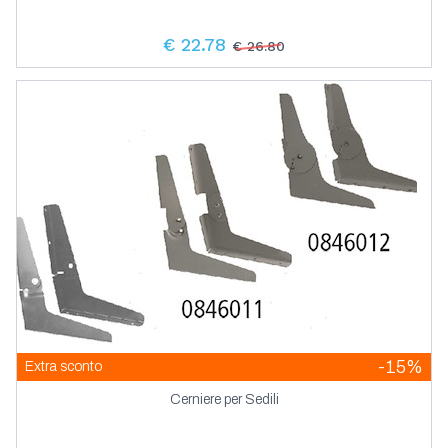
Mercruiser
Sedie Pieghevoli Per Esterni
Raffreddamento Motori
Scalette Amovibili E Biscagline
Eliche Alice Per Motori Fuoribordo Yamaha
Eliche Per Volvo Penta
Filtri Olio Gasolio Sacs Per Motori Volvo
Remi E Pagaie In Legno
Invertitori Twin Disc Technodrive
Ricambi Oem Compatibili Honda
Pompe Di Ossigenazione Per Vasche Del
Trecce Pronte Ormeggio E Ancoraggio
Anodi Per Motori Mercruiser
Parti Elettriche Meccaniche E Guarnizioni
Ventilatori Elettroaspiratori
Filtri Separatori Diesel
Toilets Raske Rm69
Penta
Accessori E Kit Per Pompe Johnson Spx
Sedili
€ 22.78
Pescato
€ 26.80
Scalette Pieghevoli
Ricambi Oem Compatibili Johnson Evinrude
Trecce Pronte Ormeggio E Ancoraggio
Eliche Alice Per Piedi Poppieri Mercruiser
Parti Elettriche Raffreddamento
Scalmi E Manicotti
Parastrappi Motore
Anodi Per Motori Mercury
Filtri Separatori Diesel Tipo Turbine
Filtri Olio Gasolio Sacs Per Motori Yanmar
Toilets Tecma
Pompe Di Ricircolo Acqua
Custom Line
Giranti Spx Johnson
Trasmissioni
Ricambi Oem Compatibili Mercury
Supporti Abbattibili Per Tavoli E Mensole
Scalette Telescopiche
Eliche Alice Per Piedi Poppieri Volvo Penta
Stuffy Box Propeller Shaft Sealing Kit
Anodi Per Motori Omc
Mercruiser
Soffietti E Manicotti
Toilettes Tecma
Pompe Di Sentina Sommergibili
Giranti Standard
Supporti Per Tavoli
Supporti Motore A Pantografo
Supporti Antivibranti Per Motori
Eliche Alice Per Sail Drive
Ricambi Oem Compatibili Suzuki
Soffietti Manicotti Tubi Acqua E Trim
Anodi Per Motori Suzuki
Pompe Johnson Per Raffreddamento
Soffietti E Manicotti Per Piedi Poppieri
Entrobordo
Pompe Ancor Per Raffreddamento Motori
Supporti Sedile
Ricambi Oem Compatibili Tohatsu
Motori
Supporti Motore Per Plancette E Battagliole
Anodi Per Motori Tohatsu
Tenute Meccaniche Per Assi Portaelica
Pompe Con Puleggia A Frizione E Girante
Tubi Acqua E Trim
Ricambi Oem Compatibili Volvo Penta
Pompe Lavaggio Coperta
Tavoli Pieghevoli Per Esterni
In Nitrile Ancor
Anodi Per Motori Volvo Penta
Tubi Acqua E Tubi Trim
Ricambi Oem Compatibili Yamaha
Pompe Spx Johnson Con Puleggia A
Collettori E Riser Di Scarico
Sportelli E Nicchie
Pompe Manuali Di Sentina E Sessole
Frizione Magnetica
Ricambi Oem Compatibili Yanmar
Anodi Per Motori Yamaha
Filtri Parti Meccaniche Ed Elettriche
Supporti Portacanne
Nicchie E Tasche
Filtri
Pompe Spx Johnson Per Raffreddamento
Pompe Manuali Estrazione Olio Motore
Ricambi Originali Mercury Mercruiser
Giranti E Filtri
Motori
Supporti Portacanne A Parete E Da Riposo
Servizi Da Tavola Arredo Per Interni
Anodi Per Motori Yanmar
Giranti E Ricambi Pompa Piede
Pompe Meccaniche A Trascinamento Con
Sportelli Di Accesso Extra Robusti
Filtri Acqua Mare
Giranti
Ricambi Per Motori
Kit Anodi Originali Mercury E Mercruiser
Puleggia
Oggettistica
Sportelli Di Accesso Extra Robusti In
Anodi Per Sail Drive Lombardini Buck
Filtri Acqua Sanitaria
Dime Giranti Standard
Guarnizioni E Tappi
Rivestimenti
Pompe Meccaniche A Trascinamento Con
Soffietti Manicotti E Tubi Acqua
Metallo
Pompe Motorini Soffietti Filtri
Oggettistica E Arredo
Sicurezza Sport Abbigliamento Battelli
Puleggia Girante In Bronzo
Anodi Per Sistemi Arneson
Serbatoi Carburante
Rivestimenti Eva
Filtri Anti Inquinamento
Giranti Jabsco
Parti Meccaniche Ed Elettriche
Sportelli Di Accesso In Abs
Pompe Meccaniche A Trascinamento Con
-15%
Extra sconto
Piatti Bicchieri E Stoviglie
Ricambi Originali Mercruiser
Alaggio
Ferramenta Da Arredo
Attacchi Rapidi Export Per Motori
Serbatoi Carburante E Accessori
Puleggia Girante In Nitrile
Kit Anodi Tecnoseal
Giranti Johnson
Soffietti Tubi Acqua E Trim
Fuoribordo
Portaoggetti
Sportelli E Tappi Ispezione
Bicchieri Magnetici Silwy
Cerniere per Sedili
Abbigliamento Borse E Calzature
Sistemi Di Scarico
Sistemi Di Scarico E Refrigeranti
Oggettistica
Strumentazione Bussole Binocoli
Accessori Per Serbatoi
Pompe Per Travaso Olio E Gasolio
Taniche E Imbuti
Stoviglie E Arredo Marine Business
Bamboo Marine System
Giranti Per Entrobordo Ed Entrofuoribordo
Acqua Sport
Sportelli In Abs Con Box
Supporti Parastrappi Trasmissioni
Piatti E Bicchieri Top Class
Antenne Elettronica
Abbigliamento Da Lavoro Helly Hansen
Attacchi Rapidi Hi Line Per Motori
Bocchettoni E Raccordi Di Scarico
Sistemi Di Scarico Mercruiser
Portachiavi