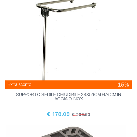
Pannelli Elettrici Yis Ip66
Tergicristalli Standard
Pannelli Prese E Indicatori Socket
Pannelli Tester Pompa Sentina Salpa
Ancora
-15%
Extra sconto
SUPPORTO SEDILE CHIUDIBILE 28X54CM H74CM IN
ACCIAIO INOX
€ 178.08
€ 209.50