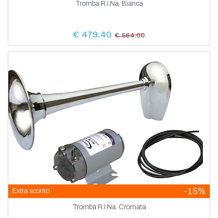
Tromba R.I.Na. Bianca
€ 479.40
€ 564.00
-15%
Extra sconto
Tromba R.I.Na. Cromata