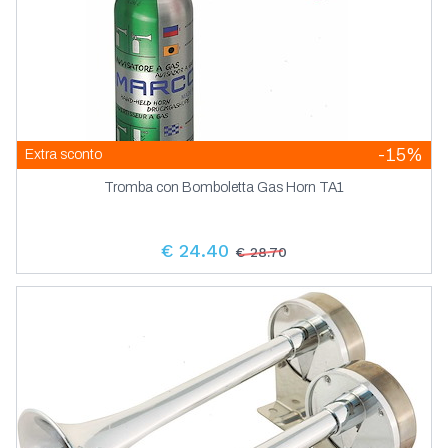
-15%
Extra sconto
Tromba con Bomboletta Gas Horn TA1
€ 24.40
€ 28.70