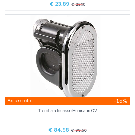
€ 23.89
€ 28.10
-15%
Extra sconto
Tromba a Incasso Hurricane OV
€ 84.58
€ 99.50