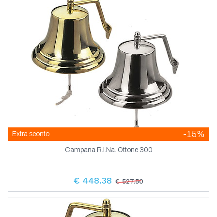
Tenditori In Acciaio Inox Aisi 316
Terminali E Lande In Acciaio Inox Aisi 316
-15%
Extra sconto
Campana R.I.Na. Ottone 300
€ 448.38
€ 527.50