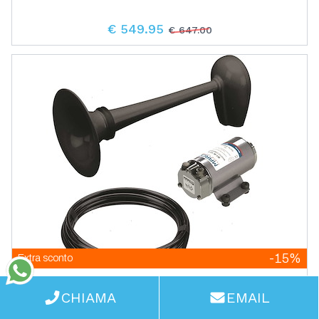
€ 549.95
€ 647.00
-15%
Extra sconto
Tromba R.I.Na. Nera
WhatsApp
CHIAMA
EMAIL