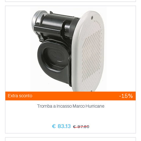
-15%
Extra sconto
Tromba a Incasso Marco Hurricane
€ 83.13
€ 97.80