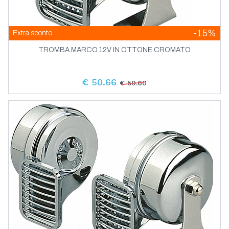
-15%
Extra sconto
TROMBA MARCO 12V IN OTTONE CROMATO
€ 50.66
€ 59.60