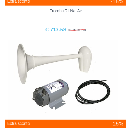
-15%
Extra sconto
Tromba R.I.Na. Air
€ 713.58
€ 839.50
-15%
Extra sconto