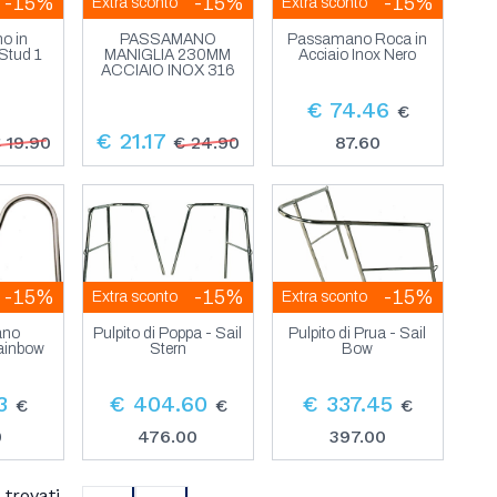
-15%
-15%
-15%
Extra sconto
Extra sconto
o in
PASSAMANO
Passamano Roca in
 Stud 1
MANIGLIA 230MM
Acciaio Inox Nero
ACCIAIO INOX 316
€ 74.46
€
€ 21.17
 19.90
€ 24.90
87.60
-15%
-15%
-15%
Extra sconto
Extra sconto
ano
Pulpito di Poppa - Sail
Pulpito di Prua - Sail
Rainbow
Stern
Bow
3
€ 404.60
€ 337.45
€
€
€
0
476.00
397.00
trovati