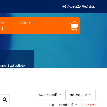
Accedi
Registrati
de
Contatti
Carrello
nti
a Pompe
Strumentazione Bussole Binocoli Antenne Elettronica
Tergivetro Trombe Elettrica Energia Fanali Luci
Ormeggio Ancoraggio Boe Parabordi
ano Battagliole
60 articoli
Nome a-z
Tutti i Prodotti
× Reset
Cerca