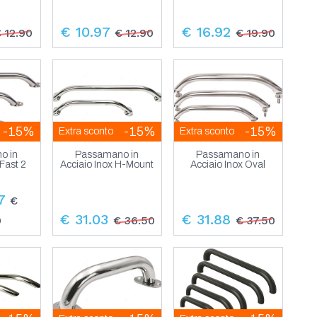
€ 10.97
€ 16.92
 12.90
€ 12.90
€ 19.90
-15%
-15%
-15%
Extra sconto
Extra sconto
o in
Passamano in
Passamano in
 Fast 2
Acciaio Inox H-Mount
Acciaio Inox Oval
7
€
€ 31.03
€ 31.88
0
€ 36.50
€ 37.50