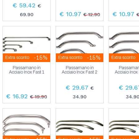
€ 59.42
€
€ 10.97
€ 10.97
69.90
€ 12.90
€
-15%
-15%
Extra sconto
Extra sconto
Extra sconto
Passamano in
Passamano in
Passaman
Acciaio Inox Fast 1
Acciaio Inox Fast 2
Acciaio Inox
€ 29.67
€ 29.6
€
€ 16.92
€ 19.90
34.90
34.9