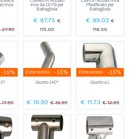
r Base a
Cavetto in Acciaio
Cavo in Acciaio Inox
aio Inox
Inox da 19 Fili per
Plastificato per
Battagliola
Battagliola
€ 97.75
€ 99.03
€
€
 27.90
115.00
116.50
-15%
-15%
-15%
Extra sconto
Extra sconto
10°
Giunto 140°
Giunto a L
€ 16.92
€ 11.73
 17.90
€ 19.90
€ 13.80