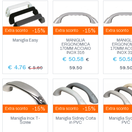
-15%
-15%
Extra sconto
Extra sconto
Extra sconto
Maniglia Easy
MANIGLIA
MANIGL
ERGONOMICA
ERGONOM
170MM ACCIAIO
170MM AC
INOX 316
INOX 3
€ 50.58
€ 50.5
€
€ 4.76
€ 5.60
59.50
59.5
-15%
-15%
Extra sconto
Extra sconto
Extra sconto
Maniglia Inox T-
Maniglia Sidney Corta
Maniglia Syd
Screw
in PVC
PVC