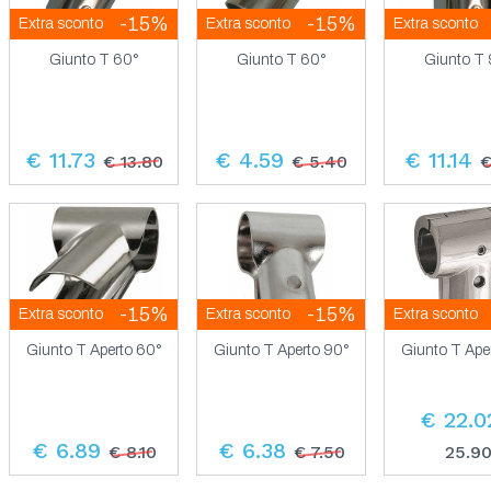
-15%
-15%
Extra sconto
Extra sconto
Extra sconto
Giunto T 60°
Giunto T 60°
Giunto T
€ 11.73
€ 4.59
€ 11.14
€ 13.80
€ 5.40
€
-15%
-15%
Extra sconto
Extra sconto
Extra sconto
Giunto T Aperto 60°
Giunto T Aperto 90°
Giunto T Ape
€ 22.0
€ 6.89
€ 6.38
€ 8.10
€ 7.50
25.9