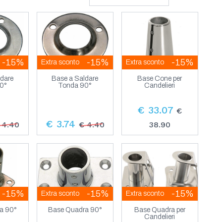
-15%
-15%
-15%
Extra sconto
Extra sconto
ldare
Base a Saldare
Base Cone per
0°
Tonda 90°
Candelieri
€ 33.07
€
€ 3.74
 4.40
€ 4.40
38.90
-15%
-15%
-15%
Extra sconto
Extra sconto
a 90°
Base Quadra 90°
Base Quadra per
Candelieri