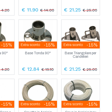
€ 11.90
€ 21.25
 4.20
€ 14.00
€ 25.00
-15%
-15%
-15%
Extra sconto
Extra sconto
a 90°
Base Tonda 90°
Base Triangolare per
Candelieri
€ 12.84
€ 21.25
 4.20
€ 15.10
€ 25.00
-15%
-15%
-15%
Extra sconto
Extra sconto