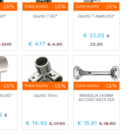
-15%
-15%
-15%
Extra sconto
Extra sconto
 90°
Giunto T 90°
Giunto T Aperto 60°
€ 22.02
€
€ 4.17
 13.10
€ 4.90
25.90
-15%
-15%
-15%
Extra sconto
Extra sconto
rto 90°
Giunto Trivio
MANIGLIA 140MM
ACCIAIO INOX 316
2
€
€ 14.45
€ 15.81
0
€ 17.00
€ 18.60