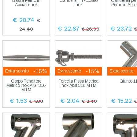
Basi a Perno in
Candelieri in Acciaio
Candelieri pe
Acciaio Inox
Inox
Perno in Acci
€ 20.74
€
€ 22.87
€ 23.72
24.40
€ 26.90
€
-15%
-15%
Extra sconto
Extra sconto
Extra sconto
Corpo Tenditore
Forcella Fissa Metrica
Giunto 1
Metrico Inox AISI 316
Inox AISI 316 MTM
MTM
€ 1.53
€ 2.04
€ 15.22
€ 1.80
€ 2.40
€