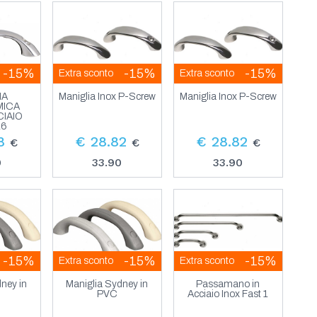
-15%
-15%
-15%
Extra sconto
Extra sconto
IA
Maniglia Inox P-Screw
Maniglia Inox P-Screw
ICA
CIAIO
16
8
€ 28.82
€ 28.82
€
€
€
0
33.90
33.90
-15%
-15%
-15%
Extra sconto
Extra sconto
ney in
Maniglia Sydney in
Passamano in
PVC
Acciaio Inox Fast 1