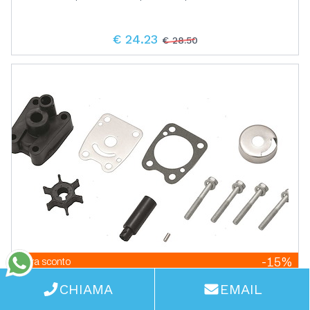
€ 24.23
€ 28.50
-15%
Extra sconto
WhatsApp
Kit Riparazione Pompa e Piede per Motori Yamaha
CHIAMA
EMAIL