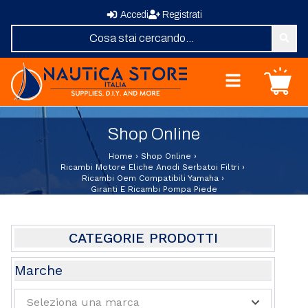
Accedi
Registrati
Nautica Store Italia
Carrello
Home
Shop Online
Shop Online
Chi Siamo
Home
›
Shop Online
›
Revisione Zattere
Ricambi Motore Eliche Anodi Serbatoi Filtri
›
Ricambi Oem Compatibili Yamaha
›
Fornitura Vele
Giranti E Ricambi Pompa Piede
Elica su Misura
Domande Frequenti
Contatti
CATEGORIE PRODOTTI
Abbigliamento e Sport
Marche
Attrezzature e Allestimenti Coperta
Seleziona una marca