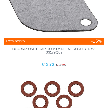
-15%
Extra sconto
GUARNIZIONE SCARICO MTM REF MERCRUISER 27-
33179Q02
€ 2.72
€ 3.20