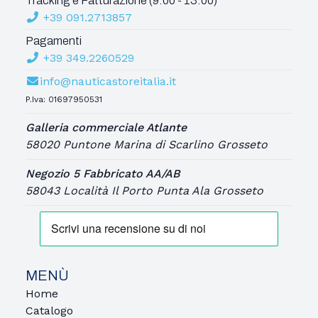
Tracking e Fatturazione (9:00 - 13:00)
+39 091.2713857
Pagamenti
+39 349.2260529
info@nauticastoreitalia.it
P.Iva: 01697950531
Galleria commerciale Atlante
58020 Puntone Marina di Scarlino Grosseto
Negozio 5 Fabbricato AA/AB
58043 Località Il Porto Punta Ala Grosseto
MENÙ
Home
Catalogo