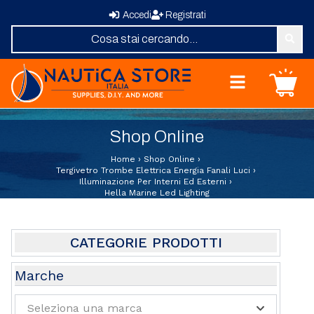
Accedi
Registrati
Nautica Store Italia
Carrello
Home
Shop Online
Shop Online
Chi Siamo
Home
›
Shop Online
›
Revisione Zattere
Tergivetro Trombe Elettrica Energia Fanali Luci
›
Illuminazione Per Interni Ed Esterni
›
Fornitura Vele
Hella Marine Led Lighting
Elica su Misura
Domande Frequenti
Contatti
CATEGORIE PRODOTTI
Abbigliamento e Sport
Marche
Attrezzature e Allestimenti Coperta
Seleziona una marca