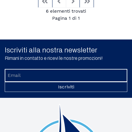
First
Previous
Next
Last
6 elementi trovati
Pagina 1 di 1
Iscriviti alla nostra newsletter
Rimani in contatto e ricevi le nostre promozioni!
Iscriviti