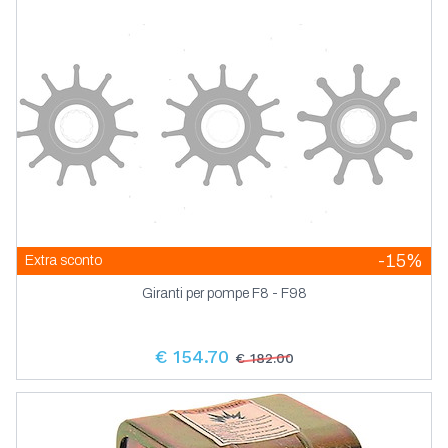
-15%
Extra sconto
Giranti per pompe F8 - F98
€ 154.70
€ 182.00