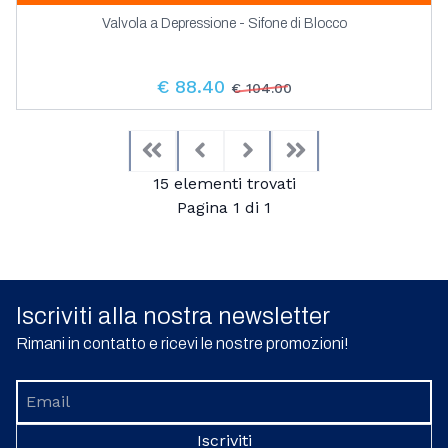
Valvola a Depressione - Sifone di Blocco
€ 88.40
€ 104.00
First
Previous
Next
Last
15 elementi trovati
Pagina 1 di 1
Iscriviti alla nostra newsletter
Rimani in contatto e ricevi le nostre promozioni!
Iscriviti