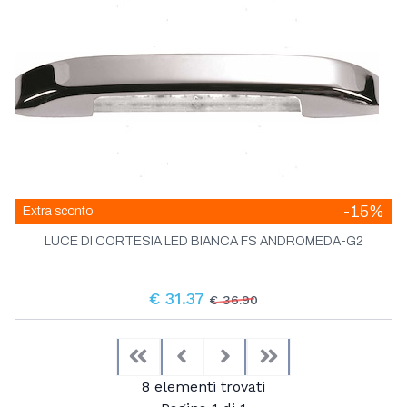
-15%
Extra sconto
LUCE DI CORTESIA LED BIANCA FS ANDROMEDA-G2
€ 31.37
€ 36.90
First
Previous
Next
Last
8 elementi trovati