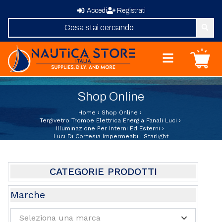
Accedi
Registrati
Nautica Store Italia
Carrello
Home
Shop Online
Shop Online
Chi Siamo
Home
›
Shop Online
›
Revisione Zattere
Tergivetro Trombe Elettrica Energia Fanali Luci
›
Illuminazione Per Interni Ed Esterni
›
Fornitura Vele
Luci Di Cortesia Impermeabili Starlight
Elica su Misura
Domande Frequenti
Contatti
CATEGORIE PRODOTTI
Abbigliamento e Sport
Marche
Attrezzature e Allestimenti Coperta
Seleziona una marca