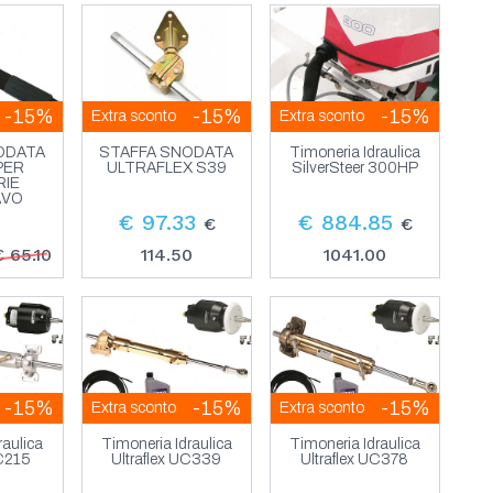
-15%
-15%
-15%
Extra sconto
Extra sconto
ODATA
STAFFA SNODATA
Timoneria Idraulica
PER
ULTRAFLEX S39
SilverSteer 300HP
RIE
AVO
€ 97.33
€ 884.85
€
€
€ 65.10
114.50
1041.00
-15%
-15%
-15%
Extra sconto
Extra sconto
raulica
Timoneria Idraulica
Timoneria Idraulica
UC215
Ultraflex UC339
Ultraflex UC378