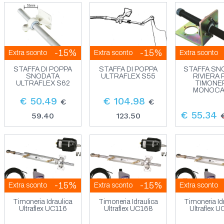
-15%
-15%
Extra sconto
Extra sconto
Extra sconto
STAFFA DI POPPA
STAFFA DI POPPA
STAFFA SN
SNODATA
ULTRAFLEX S55
RIVIERA 
ULTRAFLEX S62
TIMONE
MONOC
€ 50.49
€ 104.98
€
€
€ 55.34
59.40
123.50
-15%
-15%
Extra sconto
Extra sconto
Extra sconto
Timoneria Idraulica
Timoneria Idraulica
Timoneria Id
Ultraflex UC116
Ultraflex UC168
Ultraflex 