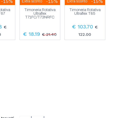
-15%
-15%
-15%
Extra sconto
Extra sconto
tativa
Timoneria Rotativa
Timoneria Rotativa
 T67
Ultraflex
Ultraflex T85
T71FC/T73NRFC
8
€ 103.70
€
€
€ 18.19
0
€ 21.40
122.00