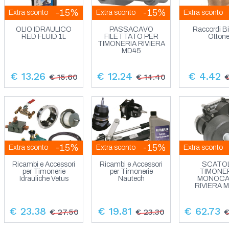
-15%
-15%
Extra sconto
Extra sconto
Extra sconto
OLIO IDRAULICO
PASSACAVO
Raccordi B
RED FLUID 1L
FILETTATO PER
Otton
TIMONERIA RIVIERA
MD45
€ 13.26
€ 12.24
€ 4.42
€ 15.60
€ 14.40
€
-15%
-15%
Extra sconto
Extra sconto
Extra sconto
Ricambi e Accessori
Ricambi e Accessori
SCATO
per Timonerie
per Timonerie
TIMONE
Idrauliche Vetus
Nautech
MONOC
RIVIERA 
€ 23.38
€ 19.81
€ 62.73
€ 27.50
€ 23.30
€