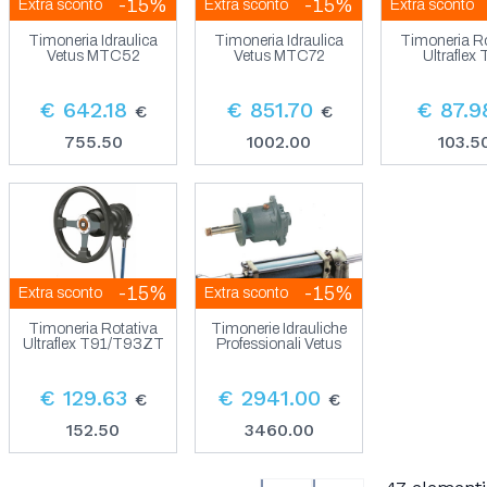
-15%
-15%
Extra sconto
Extra sconto
Extra sconto
Timoneria Idraulica
Timoneria Idraulica
Timoneria Ro
Vetus MTC52
Vetus MTC72
Ultraflex
€ 642.18
€ 851.70
€ 87.9
€
€
755.50
1002.00
103.5
-15%
-15%
Extra sconto
Extra sconto
Timoneria Rotativa
Timonerie Idrauliche
Ultraflex T91/T93ZT
Professionali Vetus
€ 129.63
€ 2941.00
€
€
152.50
3460.00