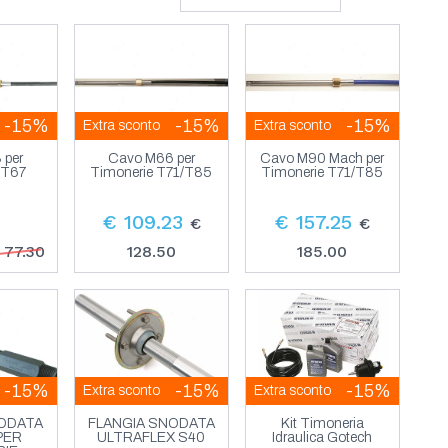
-15%
-15%
-15%
Extra sconto
Extra sconto
 per
Cavo M66 per
Cavo M90 Mach per
 T67
Timonerie T71/T85
Timonerie T71/T85
€ 109.23
€ 157.25
€
€
 77.30
128.50
185.00
-15%
-15%
-15%
Extra sconto
Extra sconto
NODATA
FLANGIA SNODATA
Kit Timoneria
PER
ULTRAFLEX S40
Idraulica Gotech