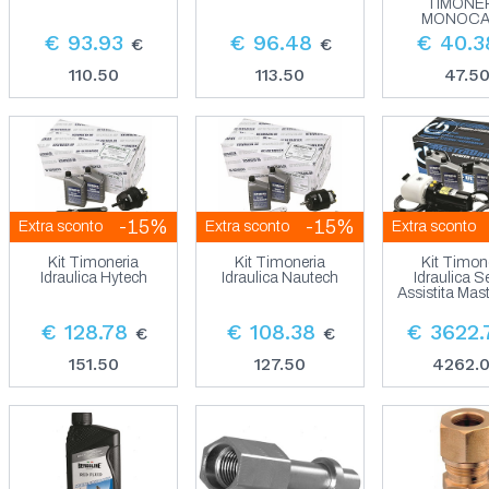
TIMONE
MONOC
€ 93.93
€ 96.48
€ 40.3
€
€
110.50
113.50
47.5
-15%
-15%
Extra sconto
Extra sconto
Extra sconto
Kit Timoneria
Kit Timoneria
Kit Timon
Idraulica Hytech
Idraulica Nautech
Idraulica S
Assistita Mas
€ 128.78
€ 108.38
€ 3622.
€
€
151.50
127.50
4262.