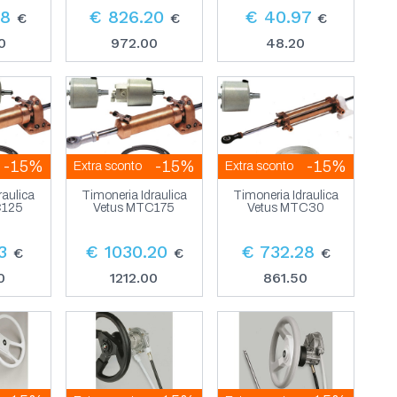
08
€ 826.20
€ 40.97
€
€
€
0
972.00
48.20
-15%
-15%
-15%
Extra sconto
Extra sconto
raulica
Timoneria Idraulica
Timoneria Idraulica
C125
Vetus MTC175
Vetus MTC30
3
€ 1030.20
€ 732.28
€
€
€
0
1212.00
861.50