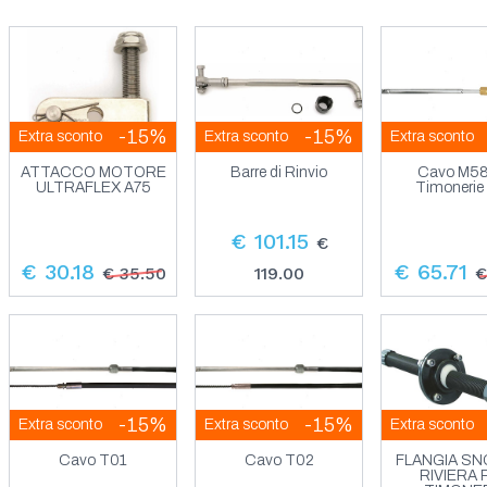
-15%
-15%
Extra sconto
Extra sconto
Extra sconto
ATTACCO MOTORE
Barre di Rinvio
Cavo M58
ULTRAFLEX A75
Timonerie
€ 101.15
€
€ 30.18
€ 65.71
€ 35.50
119.00
€
-15%
-15%
Extra sconto
Extra sconto
Extra sconto
Cavo T01
Cavo T02
FLANGIA S
RIVIERA 