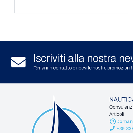
Iscriviti alla nostra n
Rimani in contatto e ricevi le nostre promozioni!
NAUTICA
Consulenza
Articoli
Domand
+39 33