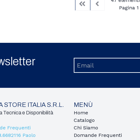
47 elementi 
Pagina 1 
First
Previous
ewsletter
 STORE ITALIA S.R.L.
MENÙ
Home
 Tecnica e Disponibilità
Catalogo
e Frequenti
Chi Siamo
8.6682116 Paolo
Domande Frequenti