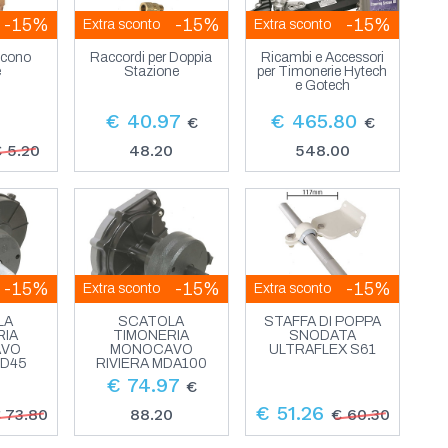
-15%
-15%
-15%
Extra sconto
Extra sconto
icono
Raccordi per Doppia
Ricambi e Accessori
e
Stazione
per Timonerie Hytech
e Gotech
€ 40.97
€ 465.80
€
€
 5.20
48.20
548.00
-15%
-15%
-15%
Extra sconto
Extra sconto
LA
SCATOLA
STAFFA DI POPPA
RIA
TIMONERIA
SNODATA
AVO
MONOCAVO
ULTRAFLEX S61
MD45
RIVIERA MDA100
€ 74.97
€
€ 51.26
 73.80
88.20
€ 60.30