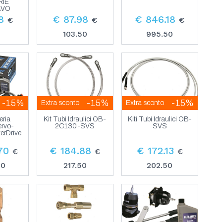
RIE
AVO
8
€ 87.98
€ 846.18
€
€
€
0
103.50
995.50
-15%
-15%
-15%
Extra sconto
Extra sconto
eria
Kit Tubi Idraulici OB-
Kiti Tubi Idraulici OB-
ervo-
2C130-SVS
SVS
terDrive
70
€ 184.88
€ 172.13
€
€
€
00
217.50
202.50