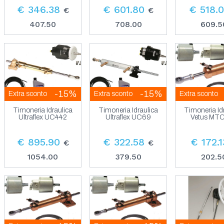
€ 346.38
€ 601.80
€ 518.
€
€
407.50
708.00
609.5
-15%
-15%
Extra sconto
Extra sconto
Extra sconto
Timoneria Idraulica
Timoneria Idraulica
Timoneria Id
Ultraflex UC442
Ultraflex UC69
Vetus MT
€ 895.90
€ 322.58
€ 172.1
€
€
1054.00
379.50
202.5