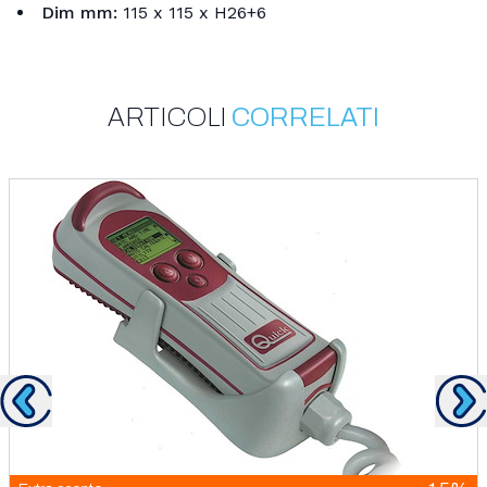
Dim mm:
115 x 115 x H26+6
Gtin/Ean:
8057090253962
Sku:
ARTICOLI
CORRELATI
1215514
Mpn:
1215514
Categorie:
Accessori E Ricambi Per Verricelli Quick
Precedente
Su