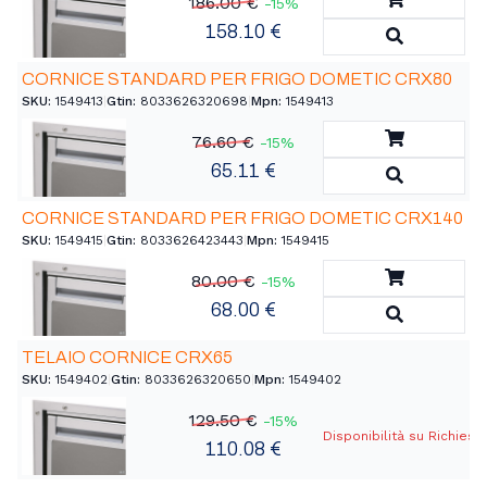
186.00 €
-15%
158.10 €
Vedi Detta
CORNICE STANDARD PER FRIGO DOMETIC CRX80
SKU:
1549413
|
Gtin:
8033626320698
|
Mpn:
1549413
Aggiungi a
76.60 €
-15%
65.11 €
Vedi Detta
CORNICE STANDARD PER FRIGO DOMETIC CRX140
SKU:
1549415
|
Gtin:
8033626423443
|
Mpn:
1549415
Aggiungi a
80.00 €
-15%
68.00 €
Vedi Detta
TELAIO CORNICE CRX65
SKU:
1549402
|
Gtin:
8033626320650
|
Mpn:
1549402
129.50 €
-15%
Disponibilità su Richiest
110.08 €