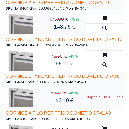
CORNICE A FILO PER FRIGO DOMETIC CRX110
SKU:
1549404
|
Gtin:
8033626423412
|
Mpn:
1549404
Aggiungi a
175.00 €
-15%
148.75 €
Vedi Detta
CORNICE STANDARD PER FRIGO DOMETIC CRX110
SKU:
1549414
|
Gtin:
8033626423436
|
Mpn:
1549414
Aggiungi a
76.60 €
-15%
65.11 €
Vedi Detta
CORNICE STANDARD PER FRIGO DOMETIC CRX50
SKU:
1549411
|
Gtin:
8033626320674
|
Mpn:
1549411
50.70 €
-15%
Disponibilità su Richiest
43.10 €
CORNICE A FILO PER FRIGO DOMETIC CRX140
SKU:
1549405
|
Gtin:
8033626423429
|
Mpn:
1549405
Aggiungi a