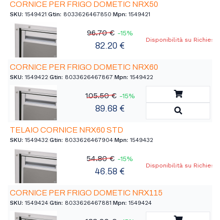
CORNICE PER FRIGO DOMETIC NRX50
SKU:
1549421
|
Gtin:
8033626467850
|
Mpn:
1549421
96.70 €
-15%
Disponibilità su Richiest
82.20 €
CORNICE PER FRIGO DOMETIC NRX60
SKU:
1549422
|
Gtin:
8033626467867
|
Mpn:
1549422
Aggiungi a
105.50 €
-15%
89.68 €
Vedi Detta
TELAIO CORNICE NRX60 STD
SKU:
1549432
|
Gtin:
8033626467904
|
Mpn:
1549432
54.80 €
-15%
Disponibilità su Richiest
46.58 €
CORNICE PER FRIGO DOMETIC NRX115
SKU:
1549424
|
Gtin:
8033626467881
|
Mpn:
1549424
Aggiungi a