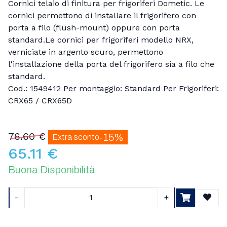
Cornici telaio di finitura per frigoriferi Dometic. Le
cornici permettono di installare il frigorifero con
porta a filo (flush-mount) oppure con porta
standard.Le cornici per frigoriferi modello NRX,
verniciate in argento scuro, permettono
l'installazione della porta del frigorifero sia a filo che
standard.
Cod.: 1549412 Per montaggio: Standard Per Frigoriferi:
CRX65 / CRX65D
76.60 €
-15%
Extra sconto
65.11 €
Buona Disponibilità
-
+
Aggiu