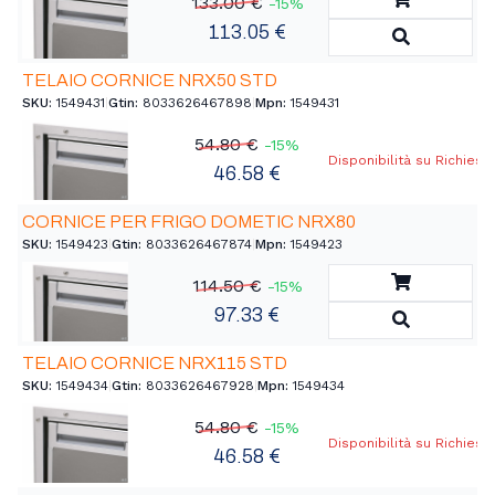
133.00 €
-15%
113.05 €
Vedi Detta
TELAIO CORNICE NRX50 STD
SKU:
1549431
|
Gtin:
8033626467898
|
Mpn:
1549431
54.80 €
-15%
Disponibilità su Richiest
46.58 €
CORNICE PER FRIGO DOMETIC NRX80
SKU:
1549423
|
Gtin:
8033626467874
|
Mpn:
1549423
Aggiungi a
114.50 €
-15%
97.33 €
Vedi Detta
TELAIO CORNICE NRX115 STD
SKU:
1549434
|
Gtin:
8033626467928
|
Mpn:
1549434
54.80 €
-15%
Disponibilità su Richiest
46.58 €