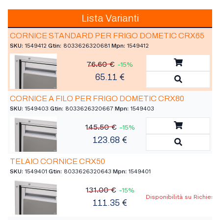
Lista Varianti
CORNICE STANDARD PER FRIGO DOMETIC CRX65
SKU:
1549412
|
Gtin:
8033626320681
|
Mpn:
1549412
Aggiungi a
76.60 €
-15%
65.11 €
Vedi Detta
CORNICE A FILO PER FRIGO DOMETIC CRX80
SKU:
1549403
|
Gtin:
8033626320667
|
Mpn:
1549403
Aggiungi a
145.50 €
-15%
123.68 €
Vedi Detta
TELAIO CORNICE CRX50
SKU:
1549401
|
Gtin:
8033626320643
|
Mpn:
1549401
131.00 €
-15%
Disponibilità su Richiest
111.35 €