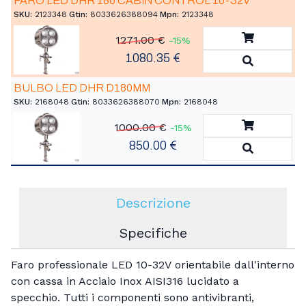
FARO LED DHR 180 CABIN CONTROL 10-32V
SKU:
2123348
|
Gtin:
8033626388094
|
Mpn:
2123348
Aggiungi a
1271.00 €
-15%
1080.35 €
Vedi Detta
BULBO LED DHR D180MM
SKU:
2168048
|
Gtin:
8033626388070
|
Mpn:
2168048
Aggiungi a
1000.00 €
-15%
850.00 €
Vedi Detta
Descrizione
Specifiche
Faro professionale LED 10-32V orientabile dall'interno
con cassa in Acciaio Inox AISI316 lucidato a
specchio. Tutti i componenti sono antivibranti,