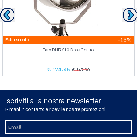
Precedente
Su
-15%
Extra sconto
Faro DHR 210 Deck Control
€ 124.95
€ 147.00
Iscriviti alla nostra newsletter
Rimani in contatto e ricevi le nostre promozioni!