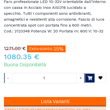
Faro professionale LED 10-32V orientabile dall'interno
con cassa in Acciaio Inox AISI316 lucidato a
specchio. Tutti i componenti sono antivibranti,
amagnetici e resistenti alla corrosione. Fascio di luce
concentrata spot con portata fino a 600 metri.
Cod.: 2123348 Potenza W: 20 Portata m: 600 V: 10-32
1271.00 €
-15%
Extra sconto
1080.35 €
Buona Disponibilità
-
+
Aggiu
Lista Varianti