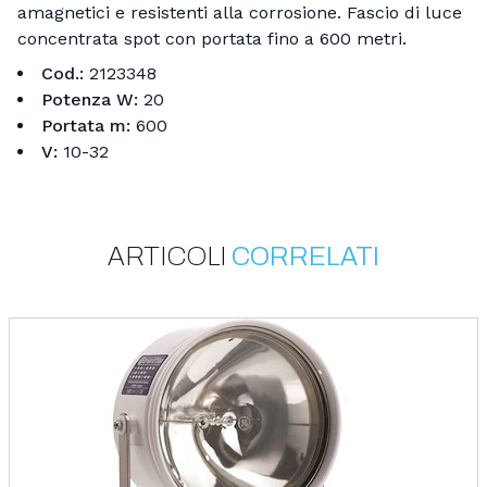
amagnetici e resistenti alla corrosione. Fascio di luce
concentrata spot con portata fino a 600 metri.
Cod.:
2123348
Potenza W:
20
Portata m:
600
V:
10-32
Gtin/Ean:
8033626388094
Sku:
ARTICOLI
CORRELATI
2123348
Mpn:
2123348
Categorie:
Fari Professionali Dhr